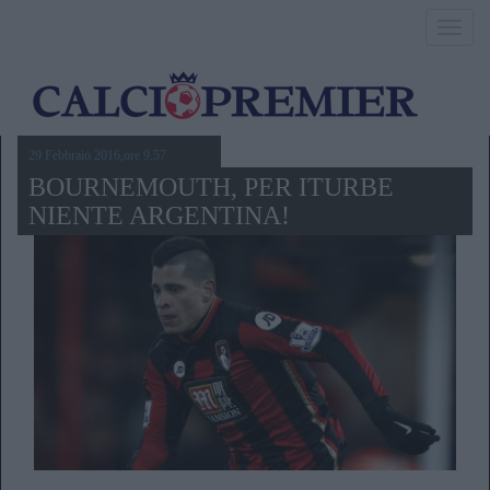
Toggl
navig
29 Febbraio 2016,ore 9.57
BOURNEMOUTH, PER ITURBE
NIENTE ARGENTINA!