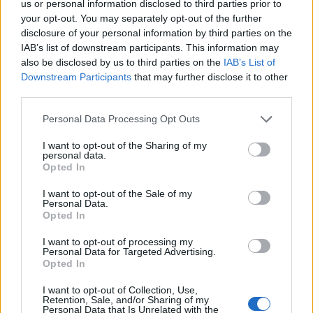
us or personal information disclosed to third parties prior to
convocazioni per le nazionali, la chiamata del ct
Ramon
your opt-out. You may separately opt-out of the further
Diaz
è più che probabile.
disclosure of your personal information by third parties on the
Da Messi e Aguero a
Santa Cruz
e
Barrios
.
IAB’s list of downstream participants. This information may
also be disclosed by us to third parties on the
IAB’s List of
La differenza è la presenza per una nazione.
Downstream Participants
that may further disclose it to other
third parties.
REDAZIONE
Personal Data Processing Opt Outs
Twitter @Calciopremier
I want to opt-out of the Sharing of my
personal data.
Opted In
I want to opt-out of the Sale of my
Personal Data.
Opted In
I want to opt-out of processing my
Personal Data for Targeted Advertising.
Opted In
I want to opt-out of Collection, Use,
Retention, Sale, and/or Sharing of my
Personal Data that Is Unrelated with the