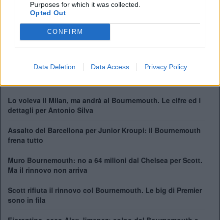
Purposes for which it was collected.
Anno di Fondazione:
1890 come Boscombe St John's Institute FC
Opted Out
Stadio:
Dean Court (11.700)
Città:
Bournemouth
CONFIRM
Presidente:
Bill Foley
Manager:
Andoni Iraola
ALBO D'ORO
Data Deletion
Data Access
Privacy Policy
Lo voleva il Milan, ma andrà al Bournemouth. Le cifre ed i
dettagli per Antonio Silva
Assalto del Barcellona per Junior Kroupi: il Bournemouth
frena tutto
Muro Bournemouth: no a 64 milioni dal Chelsea per Scott.
Ma il rinnovo non arriva
Scott rifiuta il rinnovo col Bournemouth. Le big di Premier
sono in fila
Fiorentina, ecco Alex Jimenez: colpo dal Bournemouth e