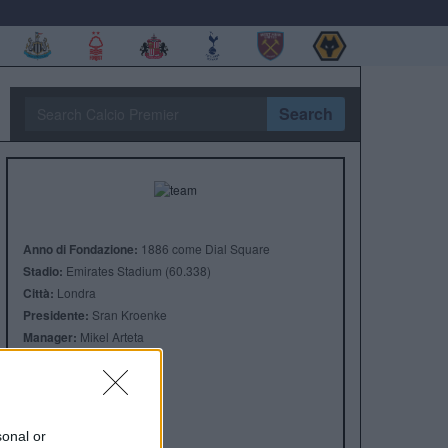
Search
Anno di Fondazione:
1886 come Dial Square
Stadio:
Emirates Stadium (60.338)
Città:
Londra
Presidente:
Sran Kroenke
Manager:
Mikel Arteta
ALBO D'ORO
Premier League:
13
FA Cup:
14
League Cup:
2
sonal or