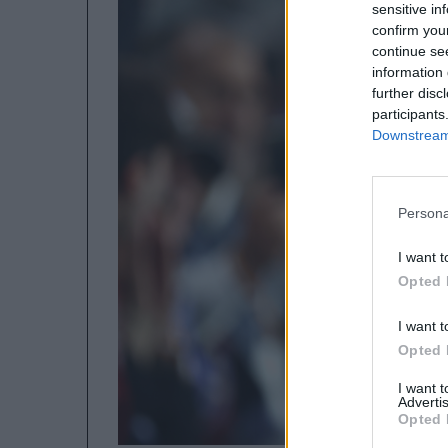
sensitive in
confirm you
continue se
information 
further disc
participants
Downstream 
Persona
I want t
Opted 
I want t
Opted 
I want 
Advertis
Opted 