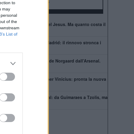
ection to
FA Community Shield:
17
ou may
 personal
out of the
Il Napoli pensa a Gabriel Jesus. Ma quanto costa il
 downstream
brasiliano?
B’s List of
Vinicius resta al Real Madrid: il rinnovo stronca i
sogni dell'Arsenal
Ufficiale. l'Everton prende Norgaard dall'Arsenal.
Cifre e dettagli
Il Real Madrid rilancia per Vinicius: pronta la nuova
offerta di rinnovo
Come giocherà l'Arsenal: da Guimaraes a Tzolis, ma
il blocco resta