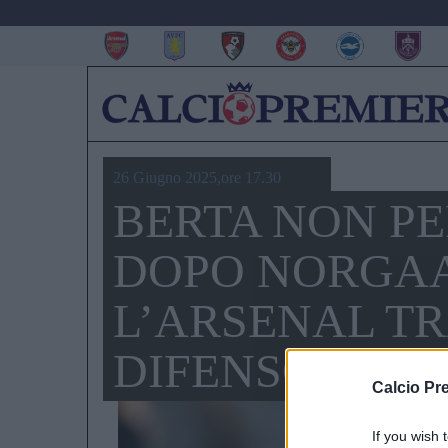
26 Giugno 2025,ore 17.30
BERTA NON PE
DOPO NORGAA
L’ARSENAL T
DIFENSORE
Calcio Pr
If you wish 