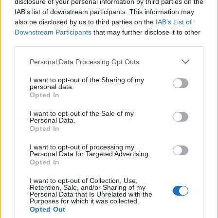
REDAZIONE
disclosure of your personal information by third parties on the
IAB’s list of downstream participants. This information may
Twitter: @Calciopremier
also be disclosed by us to third parties on the
IAB’s List of
Downstream Participants
that may further disclose it to other
third parties.
Personal Data Processing Opt Outs
I want to opt-out of the Sharing of my
personal data.
Opted In
I want to opt-out of the Sale of my
Personal Data.
Opted In
I want to opt-out of processing my
Anno di Fondazione:
1874
Personal Data for Targeted Advertising.
Stadio:
Villa Park (42.682)
Opted In
Città:
Birmingham
Presidente:
Nassef Sawiris
I want to opt-out of Collection, Use,
Retention, Sale, and/or Sharing of my
Manager:
Unay Emery
Personal Data that Is Unrelated with the
Purposes for which it was collected.
ALBO D'ORO
Opted Out