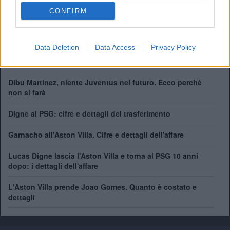
Premier League:
7
FA Cup:
7
CONFIRM
League Cup:
5
FA Community Shield:
1
Champions League:
1
Data Deletion
Data Access
Privacy Policy
Dibu Martinez, niente Juventus nel futuro. Ecco perchè
non si farà
Digne al PSG: cifre e dettagli del trasferimento
Garnacho all'Aston Villa. Cifre e dettagli dell'affare
Lucas Digne lascia l'Aston Villa e torna al PSG 10 anni
dopo: i dettagli dell'affare
L'Aston Villa prende Joao Gomes. Quanto è costato e
dettagli