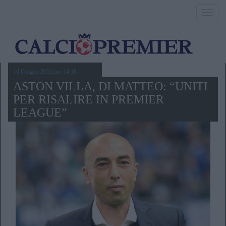
Toggl
navig
16 Giugno 2016,ore 14.18
ASTON VILLA, DI MATTEO: “UNITI
PER RISALIRE IN PREMIER
LEAGUE”