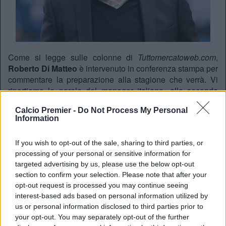
Come si legge sulle colonne di
Tuttomercatoweb.com
,
Roberto Di Matteo
è intervenuto in conferenza stampa per
commentare la preparazione alla stagione che verrà. Vi
riportiamo le parole del manager italiano, alla seconda
esperienza sulla panchina di un club britannico dopo
Calcio Premier -
Do Not Process My Personal
quella al
Chelsea
.
Information
“Per risalire in
Premier League
abbiamo bisogno di un
gruppo unito, di persone che sono disposte a lottare l’una
If you wish to opt-out of the sale, sharing to third parties, or
per l’altra. Questo è l’aspetto più importante, serve che i
processing of your personal or sensitive information for
giocatori mettano le loro capacità al servizio della squadra.
targeted advertising by us, please use the below opt-out
Sarà impegnativo trovare giocatori di questo genere, ma si
section to confirm your selection. Please note that after your
tratta di un progetto emozionante ed è per questo che ho
opt-out request is processed you may continue seeing
scelto di venire ad allenare qui”.
interest-based ads based on personal information utilized by
us or personal information disclosed to third parties prior to
your opt-out. You may separately opt-out of the further