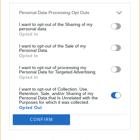
third parties.
Personal Data Processing Opt Outs
I want to opt-out of the Sharing of my
personal data.
Opted In
Anno di Fondazione:
1886 come Dial Square
Stadio:
Emirates Stadium (60.338)
I want to opt-out of the Sale of my
Personal Data.
Città:
Londra
Opted In
Presidente:
Sran Kroenke
Manager:
Mikel Arteta
I want to opt-out of processing my
Personal Data for Targeted Advertising.
ALBO D'ORO
Opted In
Premier League:
13
FA Cup:
14
I want to opt-out of Collection, Use,
Retention, Sale, and/or Sharing of my
League Cup:
2
Personal Data that Is Unrelated with the
Purposes for which it was collected.
FA Community Shield:
17
Opted Out
CONFIRM
Ufficiale. l'Everton prende Norgaard dall'Arsenal. Cifre e
dettagli