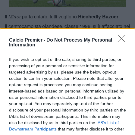
Il
Mirror
parla chiaro: tutti vogliono
Riechedly Bazoer
!
Il centrocampista olandese, classe 1996, si è affacciato nel
calcio grazie all’
Ajax
, da sempre fucina di grandi talenti.
Calcio Premier -
Do Not Process My Personal
Per lui si stanno preparando, oltre al
Barcellona
,
Arsenal
,
Information
Manchester City
e
Chelsea
, per quella che potrebbe
diventare un’asta milionaria.
If you wish to opt-out of the sale, sharing to third parties, or
Il giocatore, dal canto suo, sembra felice in Olanda: “Sono
processing of your personal or sensitive information for
molto felice all’Ajax, qui sto crescendo, l’allenatore crede
targeted advertising by us, please use the below opt-out
in me e ho un contratto fino al 2020. Non penso ai club che
section to confirm your selection. Please note that after your
mi seguono”.
opt-out request is processed you may continue seeing
interest-based ads based on personal information utilized by
us or personal information disclosed to third parties prior to
REDAZIONE
your opt-out. You may separately opt-out of the further
disclosure of your personal information by third parties on the
Twitter @Calciopremier
IAB’s list of downstream participants. This information may
also be disclosed by us to third parties on the
IAB’s List of
Downstream Participants
that may further disclose it to other