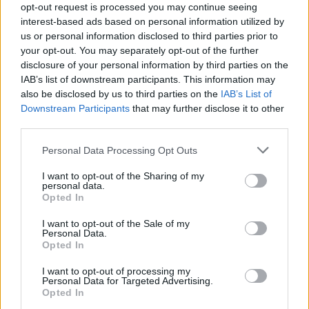
pericolosissima.
Ma la mano di Raya era lì, esattamente
opt-out request is processed you may continue seeing
dove doveva essere
.”
interest-based ads based on personal information utilized by
us or personal information disclosed to third parties prior to
Raya, il leader silenzioso dei Gunners
your opt-out. You may separately opt-out of the further
disclosure of your personal information by third parties on the
Oltre al singolo episodio,
Arteta
ha voluto sottolineare il
IAB’s list of downstream participants. This information may
peso specifico dell’ex Brentford all’interno dello
also be disclosed by us to third parties on the
IAB’s List of
spogliatoio. Non più solo un portiere abile con i piedi, ma
Downstream Participants
that may further disclose it to other
un vero e proprio pilastro emotivo della squadra:
third parties.
“
David è uno dei nostri leader. La sua dote migliore è la
Personal Data Processing Opt Outs
capacità di restare connesso alla partita per 90 minuti
.
Sa decidere i match nei momenti chiave, e stasera lo ha
I want to opt-out of the Sharing of my
personal data.
dimostrato ancora una volta.”
Opted In
I want to opt-out of the Sale of my
Personal Data.
Opted In
I want to opt-out of processing my
Personal Data for Targeted Advertising.
Opted In