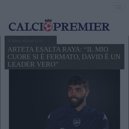
Toggl
navig
02 Marzo 2026,ore 13.35
ARTETA ESALTA RAYA: “IL MIO
CUORE SI È FERMATO, DAVID È UN
LEADER VERO”