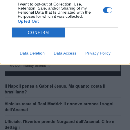
I want to opt-out of Collection, Use,
Anno di Fondazione:
1886 come Dial Square
Retention, Sale, and/or Sharing of my
Stadio:
Emirates Stadium (60.338)
Personal Data that Is Unrelated with the
Purposes for which it was collected.
Città:
Londra
Opted Out
Presidente:
Sran Kroenke
Manager:
Mikel Arteta
CONFIRM
ALBO D'ORO
Premier League:
13
FA Cup:
14
Data Deletion
Data Access
Privacy Policy
League Cup:
2
FA Community Shield:
17
Il Napoli pensa a Gabriel Jesus. Ma quanto costa il
brasiliano?
Vinicius resta al Real Madrid: il rinnovo stronca i sogni
dell'Arsenal
Ufficiale. l'Everton prende Norgaard dall'Arsenal. Cifre e
dettagli