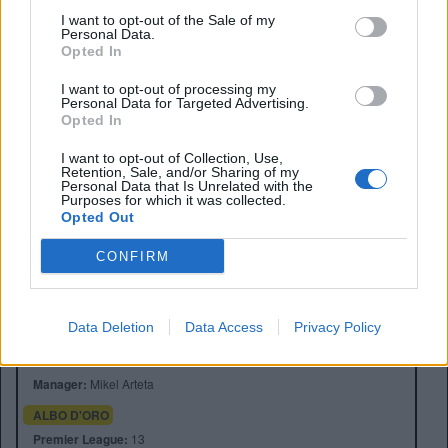
segnare”.
I want to opt-out of the Sale of my
Personal Data.
In casa Arsenal, dunque, la parola d’ordine è pazienza.
Opted In
Arteta è convinto che, con continuità e sostegno, Viktor
Gyökeres possa diventare una pedina fondamentale
I want to opt-out of processing my
nell’attacco dei Gunners
Personal Data for Targeted Advertising.
Opted In
I want to opt-out of Collection, Use,
Retention, Sale, and/or Sharing of my
Personal Data that Is Unrelated with the
Purposes for which it was collected.
Opted Out
CONFIRM
Anno di Fondazione:
1886 come Dial Square
Stadio:
Emirates Stadium (60.338)
Data Deletion
Data Access
Privacy Policy
Città:
Londra
Presidente:
Sran Kroenke
Manager:
Mikel Arteta
ALBO D'ORO
Premier League:
13