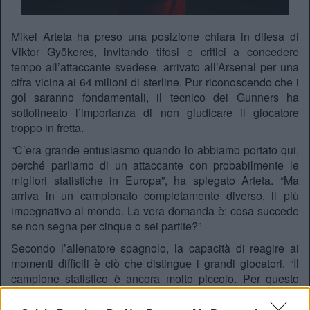
Mikel Arteta ha preso una posizione chiara in difesa di
Viktor Gyökeres, invitando tifosi e critici a concedere
tempo all’attaccante svedese, arrivato all’Arsenal per una
cifra vicina ai 64 milioni di sterline. Pur riconoscendo che i
gol saranno fondamentali, il tecnico dei Gunners ha
sottolineato l’importanza di non giudicare il giocatore
troppo in fretta.
“C’era grande entusiasmo quando lo abbiamo portato qui,
perché parliamo di un attaccante con probabilmente le
migliori statistiche in Europa”, ha spiegato Arteta. “Ma
arriva in un campionato completamente diverso, il più
impegnativo al mondo. La vera domanda è: cosa succede
se non segna per cinque o sei partite?”
Secondo l’allenatore spagnolo, la capacità di reagire ai
momenti difficili è ciò che distingue i grandi giocatori. “Il
campione statistico è ancora molto piccolo. Per questo
dico: lasciatelo in pace, lasciatelo fare ciò che sa fare
meglio, sosteniamolo. Sono sicuro che le cose andranno