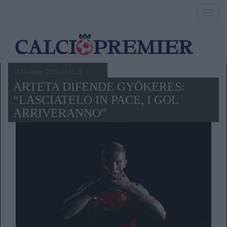
Toggl
navig
13 Dicembre 2025,ore 11.22
ARTETA DIFENDE GYÖKERES:
“LASCIATELO IN PACE, I GOL
ARRIVERANNO”