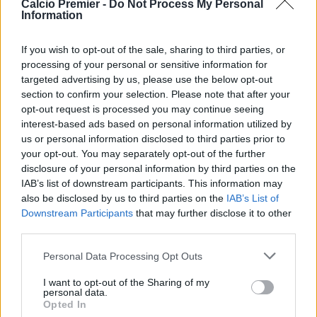
Calcio Premier -
Do Not Process My Personal
nella direzione giusta”.
Information
L’ultimo gol di Gyökeres con la maglia dell’Arsenal risale
If you wish to opt-out of the sale, sharing to third parties, or
alla vittoria per 2-0 contro il Burnley, prima di uno stop di
processing of your personal or sensitive information for
quasi un mese a causa di un infortunio al bicipite femorale.
targeted advertising by us, please use the below opt-out
Un’assenza che ha inevitabilmente rallentato il suo
section to confirm your selection. Please note that after your
inserimento nella squadra.
opt-out request is processed you may continue seeing
Arteta ha però ribadito la fiducia nel suo attaccante:
interest-based ads based on personal information utilized by
“Dobbiamo metterlo nelle migliori condizioni possibili per
us or personal information disclosed to third parties prior to
esplodere e realizzare tutto il suo potenziale. Prima
your opt-out. You may separately opt-out of the further
dell’infortunio stava attraversando un ottimo momento”.
disclosure of your personal information by third parties on the
IAB’s list of downstream participants. This information may
L’adattamento alla Premier League, ammette il tecnico,
also be disclosed by us to third parties on the
IAB’s List of
non è stato immediato. “All’inizio ha avuto bisogno di
Downstream Participants
that may further disclose it to other
tempo, anche perché non ha fatto la pre-stagione. Ora sta
third parties.
iniziando ad acquisire slancio, ma ciò che davvero lo
sbloccherà saranno i gol”.
Personal Data Processing Opt Outs
Un aspetto mentale, oltre che tecnico. “Ne ha bisogno per
I want to opt-out of the Sharing of my
la sua fiducia e anche noi giudicheremo le sue prestazioni
personal data.
Opted In
in base a questo. È naturale. E lui è il primo a voler