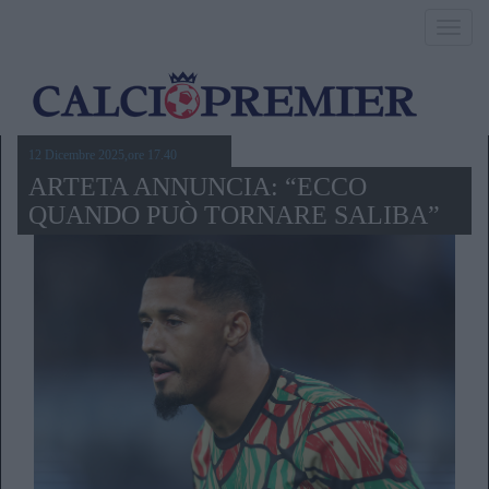
Toggl
navig
12 Dicembre 2025,ore 17.40
ARTETA ANNUNCIA: “ECCO
QUANDO PUÒ TORNARE SALIBA”