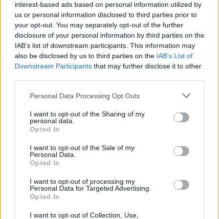
Domani all’Emirates arriverà
il fanalino di coda
interest-based ads based on personal information utilized by
us or personal information disclosed to third parties prior to
Wolverhampton
, a cerca di preziosi punti. Arteta potrebbe
your opt-out. You may separately opt-out of the further
sperimentare ulteriormente viste le difficoltà
disclosure of your personal information by third parties on the
dell’avversario. Intanto il manager ha parlato proprio di
IAB’s list of downstream participants. This information may
Saliba: “Dobbiamo aspettare e vedere. Ieri non ci siamo
also be disclosed by us to third parties on the
IAB’s List of
allenati. Non si è ancora allenato con noi. Abbiamo un
Downstream Participants
that may further disclose it to other
giorno in più. Ci alleniamo questo pomeriggio. Vediamo se
third parties.
può essere disponibile per quello. Rimane lo stesso (una
questione di giorni). Se mi chiedete della partita con
Personal Data Processing Opt Outs
l’Everton,
penso che sarà in forma
. Per domani, non lo
so.”
I want to opt-out of the Sharing of my
personal data.
Opted In
I want to opt-out of the Sale of my
Personal Data.
Opted In
I want to opt-out of processing my
Personal Data for Targeted Advertising.
Opted In
Anno di Fondazione:
1886 come Dial Square
I want to opt-out of Collection, Use,
Stadio:
Emirates Stadium (60.338)