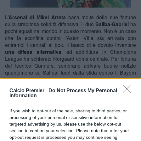
L’Arsenal di Mikel Arteta
basa molte delle sue fortune
sulla strepitosa solidità difensiva. Il duo
Saliba-Gabriel
ha
pochi eguali nel mondo in questo momento. Non è un caso
che la sconfitta contro l’Aston Villa sia arrivata con
entrambi i centrali ai box. Il basco di è dovuto inventare
una difesa alternativa
, ed addirittura in Champions
League ha schierato Norgaard come centrale. Per fortuna
del tecnico Gunners, sembrano arrivare buone notizie
quantomeno su Saliba, fuori dalla sfida contro il Bayern
Monaco.
Calcio Premier -
Do Not Process My Personal
Gabriel and Saliba giving their assessment of
Information
Hincapie🤣🤣
pic.twitter.com/IeG23zH9Rr
— GravityGooner✨ (@Gravitygunner14)
December
If you wish to opt-out of the sale, sharing to third parties, or
4, 2025
processing of your personal or sensitive information for
targeted advertising by us, please use the below opt-out
section to confirm your selection. Please note that after your
Un atteso ritorno
opt-out request is processed you may continue seeing