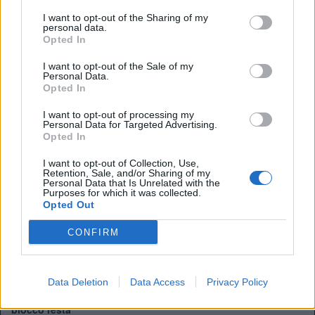
Anno di Fondazione:
1886 come Dial Square
I want to opt-out of the Sharing of my
personal data.
Stadio:
Emirates Stadium (60.338)
Opted In
Città:
Londra
Presidente:
Sran Kroenke
I want to opt-out of the Sale of my
Manager:
Mikel Arteta
Personal Data.
Opted In
ALBO D'ORO
Premier League:
13
I want to opt-out of processing my
Personal Data for Targeted Advertising.
FA Cup:
14
Opted In
League Cup:
2
FA Community Shield:
17
I want to opt-out of Collection, Use,
Retention, Sale, and/or Sharing of my
Personal Data that Is Unrelated with the
Purposes for which it was collected.
Opted Out
Ufficiale. l'Everton prende Norgaard dall'Arsenal. Cifre e
dettagli
CONFIRM
Il Real Madrid rilancia per Vinicius: pronta la nuova offerta
di rinnovo
Data Deletion
Data Access
Privacy Policy
Come giocherà l'Arsenal: da Guimaraes a Tzolis, ma il
blocco resta