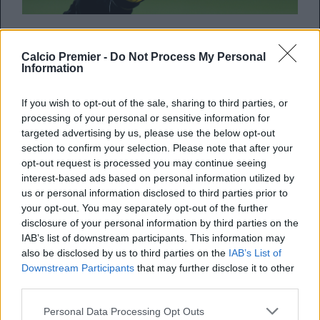
Secondo il portale britannico
AS
, l’
Arsenal
starebbe
seguendo
Bartlomej Dragowski
.
Calcio Premier -
Do Not Process My Personal
Information
Il portiere 18enne, in forza al
Jagiellonia Bialystok
, è
considerato un talento emergente del calcio polacco ed è il
If you wish to opt-out of the sale, sharing to third parties, or
portiere dell’U21 del suo paese.
processing of your personal or sensitive information for
targeted advertising by us, please use the below opt-out
section to confirm your selection. Please note that after your
REDAZIONE
opt-out request is processed you may continue seeing
Twitter @Calciopremier
interest-based ads based on personal information utilized by
us or personal information disclosed to third parties prior to
your opt-out. You may separately opt-out of the further
disclosure of your personal information by third parties on the
IAB’s list of downstream participants. This information may
also be disclosed by us to third parties on the
IAB’s List of
Downstream Participants
that may further disclose it to other
third parties.
Personal Data Processing Opt Outs