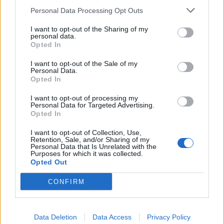
Personal Data Processing Opt Outs
I want to opt-out of the Sharing of my
personal data.
Anno di Fondazione:
1886 come Dial Square
Opted In
Stadio:
Emirates Stadium (60.338)
Città:
Londra
I want to opt-out of the Sale of my
Personal Data.
Presidente:
Sran Kroenke
Opted In
Manager:
Mikel Arteta
I want to opt-out of processing my
ALBO D'ORO
Personal Data for Targeted Advertising.
Premier League:
13
Opted In
FA Cup:
14
I want to opt-out of Collection, Use,
League Cup:
2
Retention, Sale, and/or Sharing of my
FA Community Shield:
17
Personal Data that Is Unrelated with the
Purposes for which it was collected.
Opted Out
Il Napoli pensa a Gabriel Jesus. Ma quanto costa il
CONFIRM
brasiliano?
Vinicius resta al Real Madrid: il rinnovo stronca i sogni
Data Deletion
Data Access
Privacy Policy
dell'Arsenal