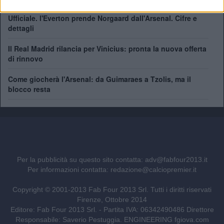
Ufficiale. l'Everton prende Norgaard dall'Arsenal. Cifre e
dettagli
Il Real Madrid rilancia per Vinicius: pronta la nuova offerta
di rinnovo
Come giocherà l'Arsenal: da Guimaraes a Tzolis, ma il
blocco resta
Per la pubblicità su questo sito contatta:
adv@fabfour2013.it
Per informazioni contatta:
redazione@calciopremier.it
Copyright © 2001-2013 Fab Four 2013 Srl. Tutti i diritti riservati
Firenze, Ottobre 2014
Editore: Fab Four 2013 Srl. - Partita IVA: 06342490486 Direttore
Responsabile: Saverio Pestuggia. ENGINEERING
fgiova.com