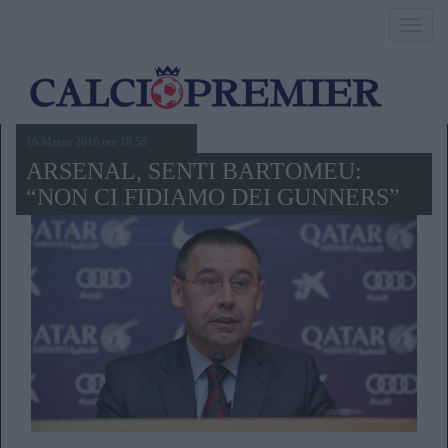
Toggl
navig
16 Marzo 2016,ore 18.58
ARSENAL, SENTI BARTOMEU:
“NON CI FIDIAMO DEI GUNNERS”