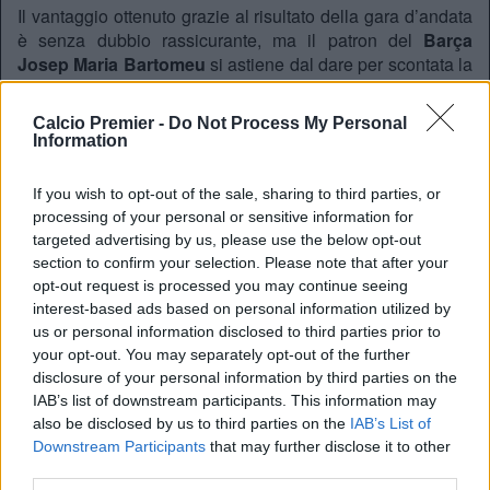
Il vantaggio ottenuto grazie al risultato della gara d’andata
è senza dubbio rassicurante, ma il patron del
Barça
Josep Maria Bartomeu
si astiene dal dare per scontata la
qualificazione.
Queste le sue parole, riportate da
Tuttomercatoweb.com
:
Calcio Premier -
Do Not Process My Personal
Information
“L’
Arsenal
farà sicuramente la sua partita, per questo non
ci fidiamo del 2-0 di tre settimane fa. Dovremo affrontare la
gara con la giusta intensità, e la voglia di fare risultato
If you wish to opt-out of the sale, sharing to third parties, or
anche stasera sarà determinante. I
Gunners
giocano
processing of your personal or sensitive information for
targeted advertising by us, please use the below opt-out
bene, lo hanno dimostrato a più riprese: dovremo prestare
section to confirm your selection. Please note that after your
attenzione”.
opt-out request is processed you may continue seeing
interest-based ads based on personal information utilized by
us or personal information disclosed to third parties prior to
REDAZIONE
your opt-out. You may separately opt-out of the further
Twitter: @Calciopremier
disclosure of your personal information by third parties on the
IAB’s list of downstream participants. This information may
also be disclosed by us to third parties on the
IAB’s List of
Downstream Participants
that may further disclose it to other
third parties.