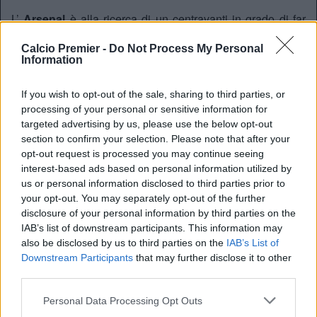
L’
Arsenal
è alla ricerca di un centravanti in grado di far
fare il salto di qualità definitivo alla squadra, nel presente e
per il futuro. Dopo molti nomi sulla lista degli esperti di
Calcio Premier -
Do Not Process My Personal
Information
mercato dei Gunners, il profilo perfetto è stato indicato in
Alvaro Morata
della Juventus. Per lo spagnolo, la squadra
If you wish to opt-out of the sale, sharing to third parties, or
del nord di Londra sembrerebbe pronta ad investire una
processing of your personal or sensitive information for
cifra vicina ai
50 milioni di sterline
.
targeted advertising by us, please use the below opt-out
section to confirm your selection. Please note that after your
opt-out request is processed you may continue seeing
Redazione
interest-based ads based on personal information utilized by
Twitter @Calciopremier
us or personal information disclosed to third parties prior to
your opt-out. You may separately opt-out of the further
disclosure of your personal information by third parties on the
IAB’s list of downstream participants. This information may
also be disclosed by us to third parties on the
IAB’s List of
Downstream Participants
that may further disclose it to other
third parties.
Personal Data Processing Opt Outs
Anno di Fondazione:
1886 come Dial Square