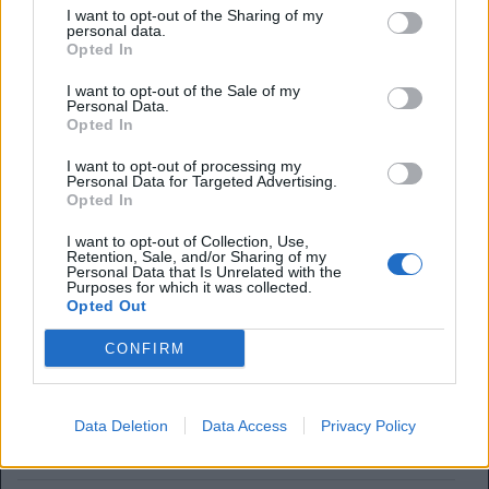
I want to opt-out of the Sharing of my
Stadio:
Emirates Stadium (60.338)
personal data.
Città:
Londra
Opted In
Presidente:
Sran Kroenke
I want to opt-out of the Sale of my
Manager:
Mikel Arteta
Personal Data.
Opted In
ALBO D'ORO
Premier League:
13
I want to opt-out of processing my
FA Cup:
14
Personal Data for Targeted Advertising.
League Cup:
2
Opted In
FA Community Shield:
17
I want to opt-out of Collection, Use,
Retention, Sale, and/or Sharing of my
Personal Data that Is Unrelated with the
Purposes for which it was collected.
Ufficiale. l'Everton prende Norgaard dall'Arsenal. Cifre e
Opted Out
dettagli
CONFIRM
Il Real Madrid rilancia per Vinicius: pronta la nuova offerta
di rinnovo
Data Deletion
Data Access
Privacy Policy
Come giocherà l'Arsenal: da Guimaraes a Tzolis, ma il
blocco resta