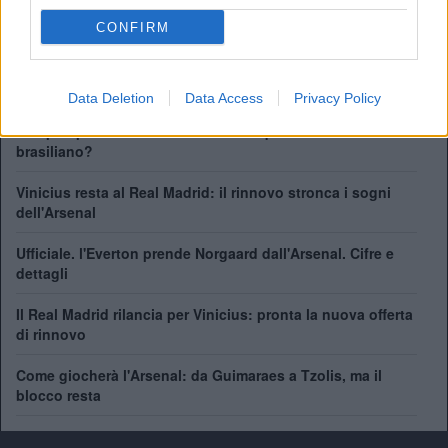
FA Cup:
14
CONFIRM
League Cup:
2
FA Community Shield:
17
Data Deletion
Data Access
Privacy Policy
Il Napoli pensa a Gabriel Jesus. Ma quanto costa il
brasiliano?
Vinicius resta al Real Madrid: il rinnovo stronca i sogni
dell'Arsenal
Ufficiale. l'Everton prende Norgaard dall'Arsenal. Cifre e
dettagli
Il Real Madrid rilancia per Vinicius: pronta la nuova offerta
di rinnovo
Come giocherà l'Arsenal: da Guimaraes a Tzolis, ma il
blocco resta