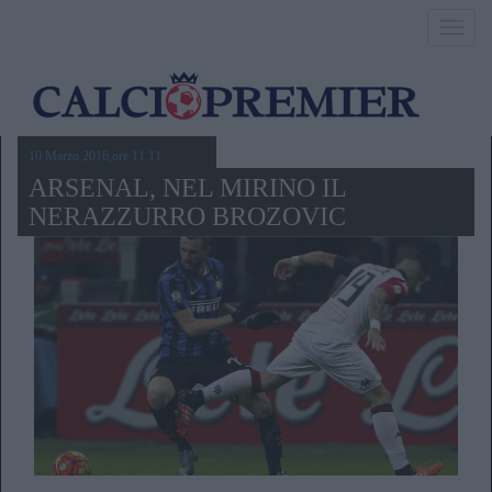
Toggl
navig
10 Marzo 2016,ore 11.11
ARSENAL, NEL MIRINO IL
NERAZZURRO BROZOVIC