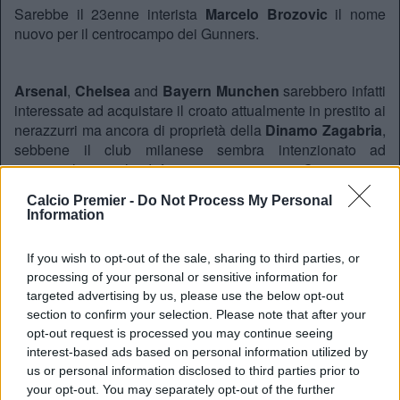
Sarebbe il 23enne interista
Marcelo Brozovic
il nome
nuovo per il centrocampo dei Gunners.
Arsenal
,
Chelsea
and
Bayern Munchen
sarebbero infatti
interessate ad acquistare il croato attualmente in prestito ai
nerazzurri ma ancora di proprietà della
Dinamo Zagabria
,
sebbene il club milanese sembra intenzionato ad
acquistarlo a titolo definitivo in ogni caso. Come scritto
dal
Corriere dello Sport
l’Inter potrebbe valutarne una
Calcio Premier -
Do Not Process My Personal
cessione soltanto dopo averlo comprato dalla Dinamo e, di
Information
conseguenza, a cifre decisamente alte onde evitare
minusvalenze.
If you wish to opt-out of the sale, sharing to third parties, or
Epic Brozo, diventato ormai un’icona per i neroazzurri, è
processing of your personal or sensitive information for
altresì un uomo chiave per il centrocampo di
Roberto
targeted advertising by us, please use the below opt-out
Mancini
, che difficilmente si priverà di lui viste anche le
section to confirm your selection. Please note that after your
difficoltà di Kondogbia e la necessità di tecnica e fantasia
opt-out request is processed you may continue seeing
in mezzo al campo.
interest-based ads based on personal information utilized by
us or personal information disclosed to third parties prior to
your opt-out. You may separately opt-out of the further