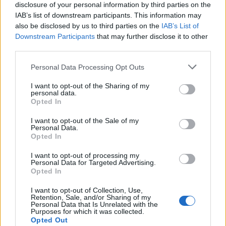
disclosure of your personal information by third parties on the
Lorenzo Semino
IAB’s list of downstream participants. This information may
Twitter @calciopremier
also be disclosed by us to third parties on the
IAB’s List of
Downstream Participants
that may further disclose it to other
third parties.
Personal Data Processing Opt Outs
I want to opt-out of the Sharing of my
personal data.
Opted In
I want to opt-out of the Sale of my
Personal Data.
Opted In
Anno di Fondazione:
1886 come Dial Square
I want to opt-out of processing my
Stadio:
Emirates Stadium (60.338)
Personal Data for Targeted Advertising.
Opted In
Città:
Londra
Presidente:
Sran Kroenke
I want to opt-out of Collection, Use,
Manager:
Mikel Arteta
Retention, Sale, and/or Sharing of my
Personal Data that Is Unrelated with the
ALBO D'ORO
Purposes for which it was collected.
Opted Out
Premier League:
13