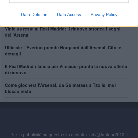
Il Napoli pensa a Gabriel Jesus. Ma quanto costa il
Data Deletion
Data Access
Privacy Policy
brasiliano?
Vinicius resta al Real Madrid: il rinnovo stronca i sogni
dell'Arsenal
Ufficiale. l'Everton prende Norgaard dall'Arsenal. Cifre e
dettagli
Il Real Madrid rilancia per Vinicius: pronta la nuova offerta
di rinnovo
Come giocherà l'Arsenal: da Guimaraes a Tzolis, ma il
blocco resta
Per la pubblicità su questo sito contatta:
adv@fabfour2013.it