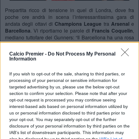
Prepartita ricco di tensione in quel di Londra, dove fra
poche ore andrà in scena l’interessantissima gara di
andata degli ottavi di
Champions
League
tra
Arsenal
e
Barcellona
. Vi riportiamo le parole di
Francis
Coquelin
,
mediano tuttofare dei Gunners: “Il Barcellona ha una rosa
fortissima, dal portiere alla
MSN
, probabilmente la più forte
al mondo. Sarà dura affrontare un centrocampista del
Calcio Premier -
Do Not Process My Personal
calibro di
Iniesta
, ma proprio per questo non vedo l’ora di
Information
scendere in campo. Io mi sento pronto, come ogni
giocatore che ama combattere in partite di questo livello.
If you wish to opt-out of the sale, sharing to third parties, or
Non dovremo avere paura del loro gioco, ma anzi mettere
processing of your personal or sensitive information for
in campo il maggior coraggio possibile. Abbiamo fiducia
targeted advertising by us, please use the below opt-out
nei nostri mezzi, e lo abbiamo dimostrato già qualche
section to confirm your selection. Please note that after your
mese fa contro il
Bayern
, quando nessuno credeva in una
opt-out request is processed you may continue seeing
nostra vittoria”. A riportare le parole del francese è
interest-based ads based on personal information utilized by
Tuttomercatoweb.com
.
us or personal information disclosed to third parties prior to
your opt-out. You may separately opt-out of the further
disclosure of your personal information by third parties on the
REDAZIONE
IAB’s list of downstream participants. This information may
also be disclosed by us to third parties on the
IAB’s List of