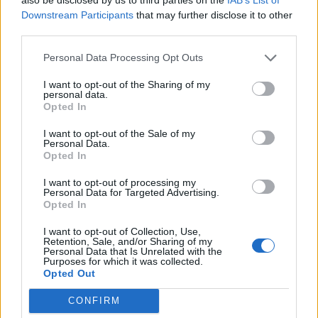
Twitter: @Calciopremier
Downstream Participants
that may further disclose it to other
third parties.
Personal Data Processing Opt Outs
I want to opt-out of the Sharing of my
personal data.
Opted In
I want to opt-out of the Sale of my
Anno di Fondazione:
1886 come Dial Square
Personal Data.
Opted In
Stadio:
Emirates Stadium (60.338)
Città:
Londra
I want to opt-out of processing my
Presidente:
Sran Kroenke
Personal Data for Targeted Advertising.
Manager:
Mikel Arteta
Opted In
ALBO D'ORO
I want to opt-out of Collection, Use,
Retention, Sale, and/or Sharing of my
Premier League:
13
Personal Data that Is Unrelated with the
FA Cup:
14
Purposes for which it was collected.
Opted Out
League Cup:
2
FA Community Shield:
17
CONFIRM