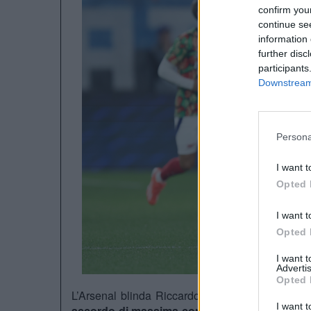
confirm you
continue se
information 
further disc
participants
Downstream 
Persona
I want t
Opted 
I want t
Opted 
I want 
Advertis
Opted 
L’Arsenal blinda Riccardo Calafiori. Il club lon
I want t
accordo di massima con il difensore italiano p