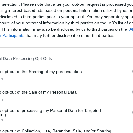
r selection. Please note that after your opt-out request is processed y
eing interest-based ads based on personal information utilized by us or
disclosed to third parties prior to your opt-out. You may separately opt-
losure of your personal information by third parties on the IAB’s list of
. This information may also be disclosed by us to third parties on the
IA
Participants
that may further disclose it to other third parties.
l Data Processing Opt Outs
o opt-out of the Sharing of my personal data.
In
o opt-out of the Sale of my Personal Data.
In
to opt-out of processing my Personal Data for Targeted
ing.
In
dinese, secondo quanto riportato da ha infatti raggiunto un
o opt-out of Collection, Use, Retention, Sale, and/or Sharing
er il rinnovo di contratto
fino al
2029
, con un ingaggio da