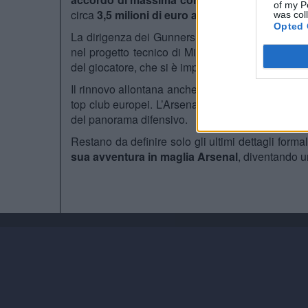
of my P
circa
3,5 milioni di euro a stagione
.
was col
Opted 
La dirigenza dei Gunners ha deciso di puntare c
nel progetto tecnico di Mikel Arteta. Il nuovo a
del giocatore, che si è imposto per rendimento, per
Il rinnovo allontana anche le voci di mercato che
top club europei. L’Arsenal vuole costruire continu
del panorama difensivo.
Restano da definire solo gli ultimi dettagli formal
sua avventura in maglia Arsenal
, diventando u