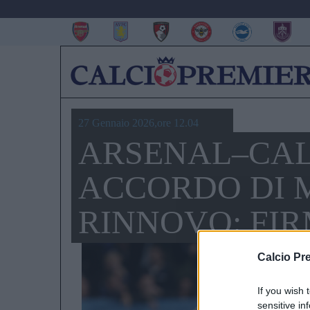
27 Gennaio 2026,ore 12.04
ARSENAL–CAL
ACCORDO DI M
RINNOVO: FIR
Calcio Pr
If you wish 
sensitive in