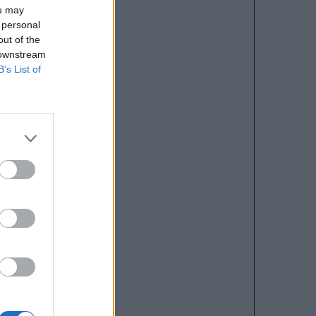
ou may
 personal
out of the
 downstream
B’s List of