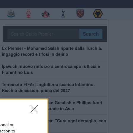
Search
Ex Premier - Mohamed Salah riparte dalla Turchia:
ingaggio record e tifosi in delirio
Ipswich, nuovo rinforzo a centrocampo: ufficiale
Florentino Luis
Terremoto FIFA: l'Inghilterra scarica Infantino.
Rischio dimissioni prima del 2027
City, scatta l'era Maresca: Grealish e Phillips fuori
dai convocati per la tournée in Asia
Foden incorona Maresca: "Cura ogni dettaglio, con
sonal or
lui tornerò al top"
ection to