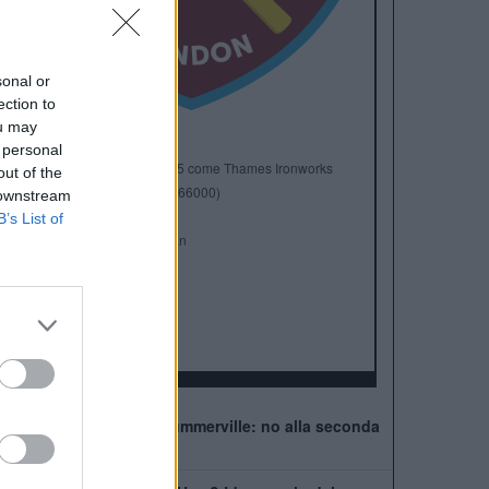
sonal or
ection to
ou may
 personal
Anno di Fondazione:
1895 come Thames Ironworks
out of the
Stadio:
London Stadium (66000)
 downstream
Città:
Londra
B’s List of
Presidente:
David Sullivan
Manager:
Graham Potter
ALBO D'ORO
FA Cup:
3
FA Community Shield:
1
West Ham, muro per Summerville: no alla seconda
offerta della Roma