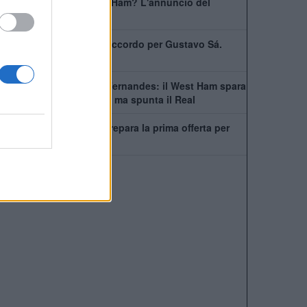
Bowen rimarrà al West Ham? L'annuncio del
capitano
West Ham scatenato: accordo per Gustavo Sá.
Beffate sei italiane
Asta folle per Mateus Fernandes: il West Ham spara
alto, lo United accelera ma spunta il Real
Il Manchester United prepara la prima offerta per
Mateus Fernandes