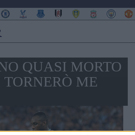
ONO QUASI MORTO
. TORNERÒ ME