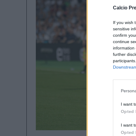
Calcio Pr
If you wish 
sensitive in
confirm you
continue se
information 
further disc
participants
Downstream 
Persona
I want t
Opted 
I want t
Opted 