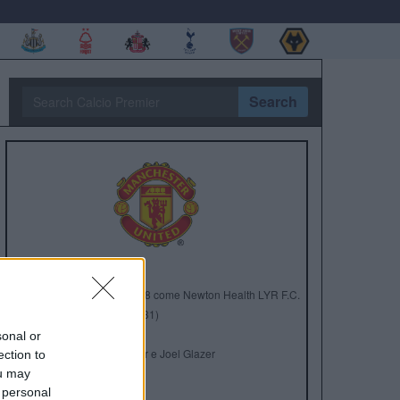
Search
Anno di Fondazione:
1878 come Newton Health LYR F.C.
Stadio:
Old Trafford (75.731)
Città:
Manchester
sonal or
Presidente:
Avram Glazer e Joel Glazer
ection to
Manager:
Ruben Amorim
ou may
 personal