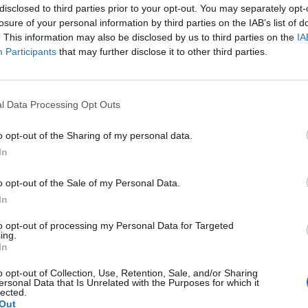
disclosed to third parties prior to your opt-out. You may separately opt-
losure of your personal information by third parties on the IAB’s list of
. This information may also be disclosed by us to third parties on the
IA
Participants
that may further disclose it to other third parties.
l Data Processing Opt Outs
o opt-out of the Sharing of my personal data.
In
o opt-out of the Sale of my Personal Data.
In
to opt-out of processing my Personal Data for Targeted
ing.
ter United,
Matteo Darmian
sta vivendo un’involuzione
In
azionale. Così Fausto Pari, agente dell’ex Torino, ha parlato
bbiamo capire la volontà della società
. Qualche squadra
o opt-out of Collection, Use, Retention, Sale, and/or Sharing
ersonal Data that Is Unrelated with the Purposes for which it
a rifiutato ogni trattativa
. Adesso con Mourinho non sta
lected.
ta di un giocatore spesso chiamato in Nazionale. Se entro
Out