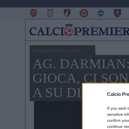
06 Ottobre 2016,ore 13.50
AG. DARMIAN
GIOCA, CI SON
A SU DI LUI”
Calcio Pr
If you wish 
sensitive in
confirm you
continue se