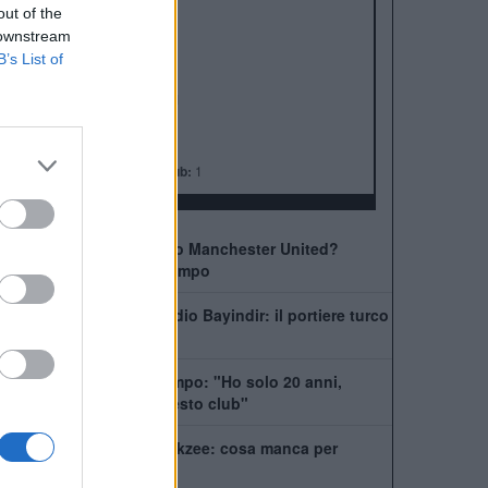
ALBO D'ORO
out of the
Premier League:
20
 downstream
FA Cup:
13
B’s List of
League Cup:
6
FA Community Shield:
21
Champions League:
3
Supercoppa Europea:
1
Coppa del Mondo per Club:
1
Come giocherà il nuovo Manchester United?
Rivoluzione a centrocampo
Manchester United, addio Bayindir: il portiere turco
vola in Liga
United, Yoro chiede tempo: "Ho solo 20 anni,
posso dare tanto a questo club"
La Juventus ha il si Zirkzee: cosa manca per
chiudere