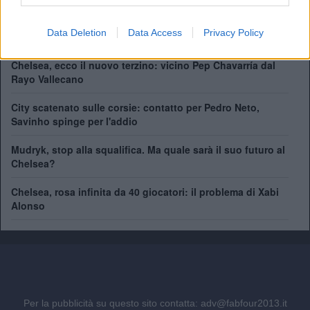
41 giocatori in rosa al Chelsea. Chi può rimanere e chi
Data Deletion
Data Access
Privacy Policy
partirà
Chelsea, ecco il nuovo terzino: vicino Pep Chavarría dal
Rayo Vallecano
City scatenato sulle corsie: contatto per Pedro Neto,
Savinho spinge per l'addio
Mudryk, stop alla squalifica. Ma quale sarà il suo futuro al
Chelsea?
Chelsea, rosa infinita da 40 giocatori: il problema di Xabi
Alonso
Per la pubblicità su questo sito contatta:
adv@fabfour2013.it