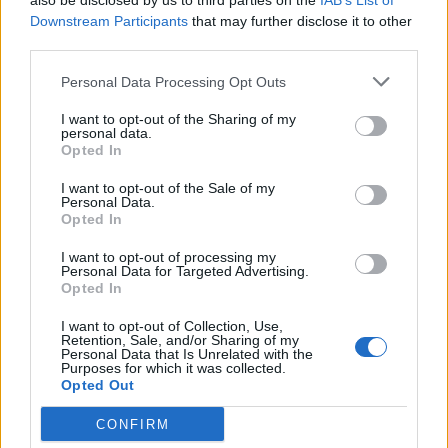
also be disclosed by us to third parties on the
IAB’s List of
Downstream Participants
that may further disclose it to other
third parties.
Personal Data Processing Opt Outs
I want to opt-out of the Sharing of my
personal data.
Anno di Fondazione:
1905
Opted In
Stadio:
Stamford Bridge (41.837)
Città:
Londra
I want to opt-out of the Sale of my
Presidente:
Todd Boehly
Personal Data.
Opted In
Manager:
Enzo Maresca
ALBO D'ORO
I want to opt-out of processing my
Personal Data for Targeted Advertising.
Premier League:
6
Opted In
FA Cup:
8
League Cup:
5
I want to opt-out of Collection, Use,
Retention, Sale, and/or Sharing of my
FA Community Shield:
4
Personal Data that Is Unrelated with the
Champions League:
2
Purposes for which it was collected.
Opted Out
Supercoppa Europea:
2
Coppa del Mondo per Club:
1
CONFIRM