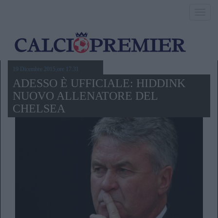
Toggl
navig
19 Dicembre 2015,ore 17.31
ADESSO È UFFICIALE: HIDDINK
NUOVO ALLENATORE DEL
CHELSEA