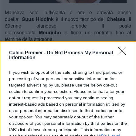
Mancava solo l’ufficialità e ora è arrivata anche
quella:
Guus Hiddink
è il nuovo tecnico del
Chelsea.
Il
69enne olandese prende il posto
dell’esonerato
Mourinho
e firma un contratto fino al
termine della stagione.
Per
Hiddink
– reduce da una negativa esperienza alla
Calcio Premier -
Do Not Process My Personal
guida della nazionale olandese – è un ritorno
Information
allo
Stamford Bridge
, avendo già allenato i
Blues
nel 2009,
quando aveva preso il posto di
Felipe Scolari
e condotto
If you wish to opt-out of the sale, sharing to third parties, or
la squadra fino alla semifinale di Champions League.
processing of your personal or sensitive information for
REDAZIONE
targeted advertising by us, please use the below opt-out
section to confirm your selection. Please note that after your
Twitter @Calciopremier
opt-out request is processed you may continue seeing
interest-based ads based on personal information utilized by
us or personal information disclosed to third parties prior to
your opt-out. You may separately opt-out of the further
disclosure of your personal information by third parties on the
IAB’s list of downstream participants. This information may