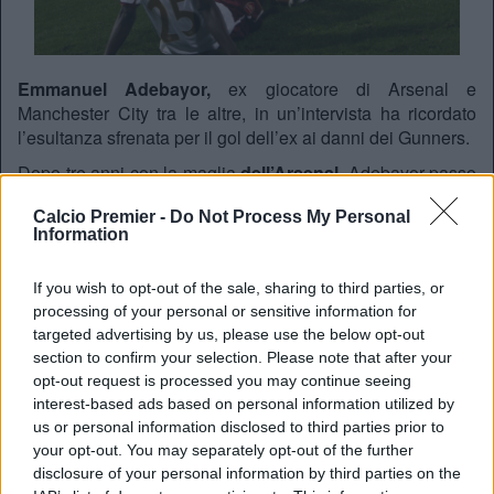
Emmanuel Adebayor,
ex giocatore di Arsenal e
Manchester City tra le altre, in un’intervista ha ricordato
l’esultanza sfrenata per il gol dell’ex ai danni dei Gunners.
Dopo tre anni con la maglia
dell’Arsenal
, Adebayor passo
ai Citizen per 25 milioni di sterline. i tifosi dei Gunners non
Calcio Premier -
Do Not Process My Personal
presero di buon gusto questo trasferimento, anzi, lo
Information
considerarono un tradimento. Alla prima partita ufficiale
contro l’Arsenal dal suo trasferimento, Adebayor sigla la
If you wish to opt-out of the sale, sharing to third parties, or
rete del 3-1 in una partita poi vinta dal Manchester City.
processing of your personal or sensitive information for
Segnare però non gli è bastato, infatti dopo aver segnato
targeted advertising by us, please use the below opt-out
sotto la propria curva, si fece tutto il campo a corsa per
section to confirm your selection. Please note that after your
andare a scivolare sotto al settore ospiti.
opt-out request is processed you may continue seeing
interest-based ads based on personal information utilized by
Pentirmene? Non mi pentirò mai di quell’esultanza. I
us or personal information disclosed to third parties prior to
tifosi dell’Arsenal stavano facendo un coro
your opt-out. You may separately opt-out of the further
offendendo i miei genitori, quando ho segnato ho
disclosure of your personal information by third parties on the
sentito come se dovessi “ricambiare”