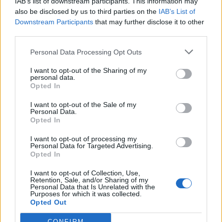
IAB’s list of downstream participants. This information may
also be disclosed by us to third parties on the
IAB’s List of
Downstream Participants
that may further disclose it to other
third parties.
Personal Data Processing Opt Outs
I want to opt-out of the Sharing of my
personal data.
Opted In
I want to opt-out of the Sale of my
Personal Data.
Opted In
Anno di Fondazione:
1886 come Dial Square
Stadio:
Emirates Stadium (60.338)
I want to opt-out of processing my
Città:
Londra
Personal Data for Targeted Advertising.
Presidente:
Sran Kroenke
Opted In
Manager:
Mikel Arteta
I want to opt-out of Collection, Use,
ALBO D'ORO
Retention, Sale, and/or Sharing of my
Personal Data that Is Unrelated with the
Premier League:
13
Purposes for which it was collected.
Opted Out
FA Cup:
14
League Cup:
2
CONFIRM