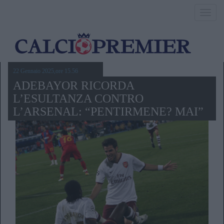
Toggl
navig
22 Gennaio 2025,ore 15.56
ADEBAYOR RICORDA
L’ESULTANZA CONTRO
L’ARSENAL: “PENTIRMENE? MAI”