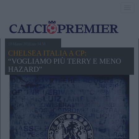
Toggl
navig
10 Marzo 2016,ore 14.58
CHELSEA ITALIA A CP:
“VOGLIAMO PIÙ TERRY E MENO
HAZARD”