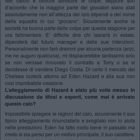
Nel calcio è difficile attribuire le colpe, seppure son
d’accordo che la maggior parte dei giocatori siano stati
assolutamente non all’altezza dei loro stipendi e del nome
della squadra in cui “giocano”. Sicuramente anche la
società ha buona parte delle colpe per questa stagione per
ora fallimentare. E’ difficile dire chi lascerà in estate,
dipenderà dal futuro manager e dalle sue intenzioni.
Personalmente non farò drammi per alcuna partenza (anzi,
me ne auguro qualcuna), mi dispiacerebbe tantissimo solo
se non venisse rinnovato il contratto a Terry o se si
decidesse di vendere Diego Costa. Di certo il mercato del
Chelsea ruoterà attorno ad Eden Hazard e alla sua non
così improbabile cessione.
L’atteggiamento di Hazard è stato più volte messo in
discussione da tifosi e esperti, come mai è arrivato
questo calo?
Impossibile spiegare le ragioni del calo, sicuramente il suo
tipico atteggiamento rinunciatario e svogliato non lo aiuta
nelle prestazioni. Eden ha fatto molto bene in passato ma
credo si sia perso per un motivo principale, il suo carattere.