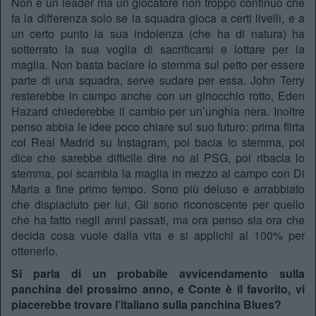
Non è un leader ma un giocatore non troppo continuo che
fa la differenza solo se la squadra gioca a certi livelli, e a
un certo punto la sua indolenza (che ha di natura) ha
sotterrato la sua voglia di sacrificarsi e lottare per la
maglia. Non basta baciare lo stemma sul petto per essere
parte di una squadra, serve sudare per essa. John Terry
resterebbe in campo anche con un ginocchio rotto, Eden
Hazard chiederebbe il cambio per un’unghia nera. Inoltre
penso abbia le idee poco chiare sul suo futuro: prima flirta
col Real Madrid su Instagram, poi bacia lo stemma, poi
dice che sarebbe difficile dire no al PSG, poi ribacia lo
stemma, poi scambia la maglia in mezzo al campo con Di
Maria a fine primo tempo. Sono più deluso e arrabbiato
che dispiaciuto per lui. Gli sono riconoscente per quello
che ha fatto negli anni passati, ma ora penso sia ora che
decida cosa vuole dalla vita e si applichi al 100% per
ottenerlo.
Si parla di un probabile avvicendamento sulla
panchina del prossimo anno, e Conte è il favorito, vi
piacerebbe trovare l’italiano sulla panchina Blues?