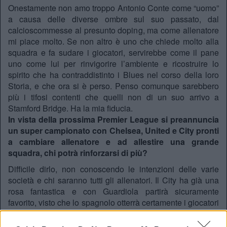
Onestamente non amo troppo Antonio Conte come “uomo”
a causa delle diverse ombre sul suo passato, dal
calcioscommesse al presunto doping, ma come allenatore
mi piace molto. Se non altro è uno che chiede molto alla
squadra e fa sudare i giocatori, servirebbe come il pane
uno come lui per rinvigorire l’ambiente e ricostruire lo
spirito che ha contraddistinto i Blues nel corso della loro
Storia, e che ora si è perso. Penso comunque sarebbero
più i tifosi contenti che quelli non di un suo arrivo a
Stamford Bridge. Ha la mia fiducia.
In vista della prossima Premier League si preannuncia
un super campionato con Chelsea, United e City pronti
a cambiare allenatore e ad allestire una grande
squadra, chi potrà rinforzarsi di più?
Difficile dirlo, non conoscendo le intenzioni delle varie
società e chi saranno tutti gli allenatori. Il City ha già una
rosa fantastica e con Guardiola partirà sicuramente
favorito, visto che lo spagnolo otterrà certamente i giocatori
che vorrà. Lo United ha bisogno di qualche rinforzo e di
qualche cessione, niente di esagerato. Se arriverà