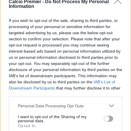
Calcio Premier -
Do Not Process My Personal
Mourinho diventeranno pericolosissimi e favoriti al pari del
Information
City. Occhio anche al Liverpool di Klopp che se si
rinforzasse potrebbe trovarsi in piena lotta per la Premier.
If you wish to opt-out of the sale, sharing to third parties, or
L’Arsenal e il Tottenham mi preoccupano meno. Per
processing of your personal or sensitive information for
quanto riguarda il Chelsea, mi auguro di vedere la squadra
targeted advertising by us, please use the below opt-out
lottare per la Premier con una rosa all’altezza, anche se la
section to confirm your selection. Please note that after your
vedo molto difficile. Sarei già contentissimo di vedere
opt-out request is processed you may continue seeing
qualche acquisto di qualità mirato in difesa e a
interest-based ads based on personal information utilized by
centrocampo e rivedere il nostro spirito in campo. La
us or personal information disclosed to third parties prior to
classifica verrà da sé, ma di sicuro sarà una bellissima
your opt-out. You may separately opt-out of the further
Premier, potenzialmente una delle migliori di sempre.
disclosure of your personal information by third parties on the
IAB’s list of downstream participants. This information may
also be disclosed by us to third parties on the
IAB’s List of
Secondo te quali sarebbero gli acquisti giusti per
Downstream Participants
that may further disclose it to other
ripartire dopo una stagione da dimenticare? Un
third parties.
commento sulla partita di ieri sera col PSG che vi ha
Personal Data Processing Opt Outs
visto lasciare la Champions League?
Non mi piace fare calciomercato a marzo (ma a dire il vero
I want to opt-out of the Sharing of my
personal data.
nemmeno d’estate!), non so nemmeno con che modulo
Opted In
giocherà il prossimo manager. Mi piacerebbe se