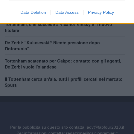
De Zerbi: "Quando sono arrivato al Tottenham i giocatori
erano distrutti"
Data Deletion
Data Access
Privacy Policy
Tottenham, che succede a Vicario: Kinsky è il nuovo
titolare
De Zerbi: "Kulusevski? Niente pressione dopo
l'infortunio"
Tottenham scatenato per Gakpo: contatto con gli agenti,
De Zerbi vuole l'olandese
Il Tottenham cerca un'ala: tutti i profili cercati nel mercato
Spurs
Per la pubblicità su questo sito contatta:
adv@fabfour2013.it
Per informazioni contatta:
redazione@calciopremier.it