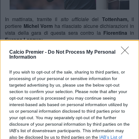
In mattinata, tramite il
sito ufficiale
del
Tottenham,
il
portiere
Michel Vorm
ha rilasciato alcune dichiarazioni in
vista della gara di questa sera contro la
Fiorentina
in
Europa League:
“La qualificazione è nelle nostre mani. Dobbiamo imparare
Calcio Premier -
Do Not Process My Personal
da quello che è successo in FA Cup (ko interno, ndr) e
Information
concretizzare meglio le occasioni da gol create. La
Fiorentina non è la tipica squadra italiana, gioca un buon
If you wish to opt-out of the sale, sharing to third parties, or
calcio e forse per questo si adatta meglio a noi. Siamo
processing of your personal or sensitive information for
fiduciosi dopo la gara di andata”.
targeted advertising by us, please use the below opt-out
section to confirm your selection. Please note that after your
opt-out request is processed you may continue seeing
REDAZIONE
interest-based ads based on personal information utilized by
us or personal information disclosed to third parties prior to
Twitter @Calciopremier
your opt-out. You may separately opt-out of the further
disclosure of your personal information by third parties on the
IAB’s list of downstream participants. This information may
also be disclosed by us to third parties on the
IAB’s List of