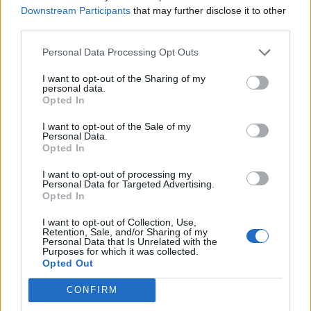
Downstream Participants
that may further disclose it to other
third parties.
Personal Data Processing Opt Outs
I want to opt-out of the Sharing of my
personal data.
Opted In
I want to opt-out of the Sale of my
Anno di Fondazione:
1882 come Hotspur F.C.
Personal Data.
Stadio:
Tottenham Hotspur Stadium (62850)
Opted In
Città:
Londra
I want to opt-out of processing my
Presidente:
Daniel Levy
Personal Data for Targeted Advertising.
Manager:
Ange Postecoglou
Opted In
ALBO D'ORO
I want to opt-out of Collection, Use,
Premier League:
2
Retention, Sale, and/or Sharing of my
Personal Data that Is Unrelated with the
FA Cup:
8
Purposes for which it was collected.
League Cup:
4
Opted Out
FA Community Shield:
7
CONFIRM