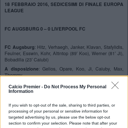
18 FEBBRAIO 2016, SEDICESIMI DI FINALE EUROPA
LEAGUE
FC AUGSBURG 0 – 0 LIVERPOOL FC
FC Augsburg
: Hitz, Verhaegh, Janker, Klavan, Stafylidis,
Feulner, Esswin, Kohr, Altintop (89′ Koo), Werner (81′ Ji),
Bobadilla (23′ Caiubi)
A disposizione
: Gelios, Opare, Koo, Ji, Caiuby, Max,
Thommy
Calcio Premier -
Do Not Process My Personal
Information
Liverpool FC
: Mignolet, Clyne, Toure, Sakho, Moreno,
Henderson, Can, Milner, Coutinho, Firmino, Sturridge (68′
Origi).
If you wish to opt-out of the sale, sharing to third parties, or
processing of your personal or sensitive information for
A disposizione
: Ward, Randall, Caulker, Lucas, Ibe, Origi,
targeted advertising by us, please use the below opt-out
Benteke
section to confirm your selection. Please note that after your