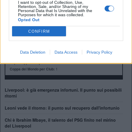
Città:
Liverpool
I want to opt-out of Collection, Use,
Retention, Sale, and/or Sharing of my
Presidente:
Tom Werner
Personal Data that Is Unrelated with the
Manager:
Arne Slot
Purposes for which it was collected.
Opted Out
ALBO D'ORO
Premier League:
19
CONFIRM
FA Cup:
8
League Cup:
10
FA Community Shield:
16
Data Deletion
Data Access
Privacy Policy
Champions League:
6
Supercoppa Europea:
4
Coppa del Mondo per Club:
1
Liverpool: è già emergenza infortuni. Il punto sui possibili
ritorni
Leoni vede il ritorno: il punto sul recupero dall'infortunio
Chi è Ibrahim Mbaye, il talento del PSG finito nel mirino
del Liverpool