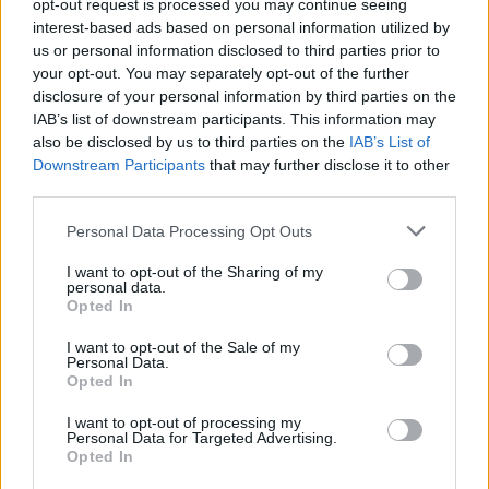
opt-out request is processed you may continue seeing
Ammonizioni
: Janker, Kohr, Werner
interest-based ads based on personal information utilized by
us or personal information disclosed to third parties prior to
your opt-out. You may separately opt-out of the further
disclosure of your personal information by third parties on the
Lorenzo Semino
IAB’s list of downstream participants. This information may
also be disclosed by us to third parties on the
IAB’s List of
Twitter @calciopremier
Downstream Participants
that may further disclose it to other
third parties.
Personal Data Processing Opt Outs
I want to opt-out of the Sharing of my
personal data.
Opted In
I want to opt-out of the Sale of my
Personal Data.
Opted In
I want to opt-out of processing my
Personal Data for Targeted Advertising.
Anno di Fondazione:
1892
Opted In
Stadio:
Anfield (45.276)