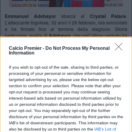
Emmanuel Adebayor
sbarca al
Crystal Palace
.
L’attaccante togolese, 32 anni il 26 febbraio, era svincolato
e ha firmato fino al termine della stagione. Storia
particolare, quella di
Adebayor
, che nell’ultimo periodo ha
affrontato e pare superato alcuni problemi personali. Tanto
che la sua ultima squadra, il
Tottenham,
si dice fosse
Calcio Premier -
Do Not Process My Personal
Information
preoccupata per la sua salute mentale. Adesso, per lui si
apre un nuovo capitolo della sua carriera, con la nuova
avventura – sempre nella città di Londra – dopo aver
If you wish to opt-out of the sale, sharing to third parties, or
processing of your personal or sensitive information for
militato tre anni nell’
Arsenal
(dal 2006 al 2009) e quattro
targeted advertising by us, please use the below opt-out
nel
Tottenham
(dal 2011 al 2015). Il
Crystal Palace
si
section to confirm your selection. Please note that after your
affida al togolese che aveva già vestito le maglie di
opt-out request is processed you may continue seeing
entrambe le rivali del North London derby, ma soprattutto
interest-based ads based on personal information utilized by
allo score di gol presente sul suo curriculum. 168 gol tra
us or personal information disclosed to third parties prior to
Arsenal, Manchester City, Tottenahm, Metz
e
Real
your opt-out. You may separately opt-out of the further
Madrid.
Come sempre, però, a decidere sarà il campo.
disclosure of your personal information by third parties on the
IAB’s list of downstream participants. This information may
also be disclosed by us to third parties on the
IAB’s List of