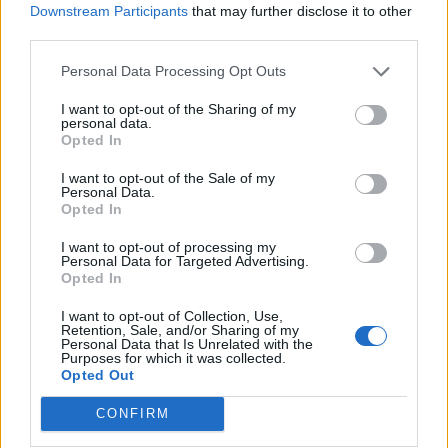
tuttomercatoweb.com
Downstream Participants
that may further disclose it to other
third parties.
Personal Data Processing Opt Outs
I want to opt-out of the Sharing of my
personal data.
Opted In
I want to opt-out of the Sale of my
Personal Data.
Opted In
I want to opt-out of processing my
Personal Data for Targeted Advertising.
Anno di Fondazione:
1905
Opted In
Stadio:
Selhurst Park (26.255)
Città:
Londra
I want to opt-out of Collection, Use,
Retention, Sale, and/or Sharing of my
Presidente:
Steve Parish
Personal Data that Is Unrelated with the
Purposes for which it was collected.
Manager:
Oliver Glasner
Opted Out
ALBO D'ORO
CONFIRM