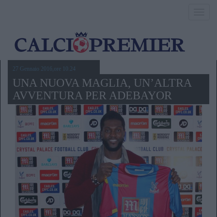
Toggl
navig
27 Gennaio 2016,ore 10.24
UNA NUOVA MAGLIA, UN’ALTRA
AVVENTURA PER ADEBAYOR