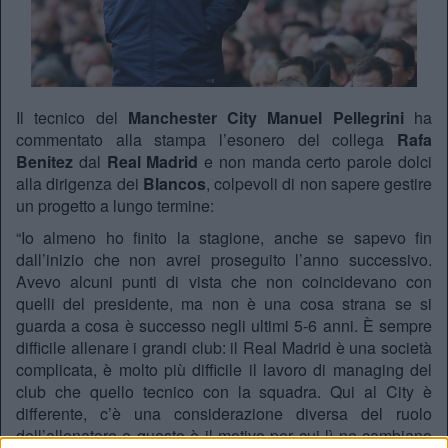
Il tecnico del
Manchester City Manuel Pellegrini
ha
commentato alla stampa l’esonero del collega
Rafa
Benitez
dal
Real Madrid
e non manda certo parole dolci
alla dirigenza dei
Blancos
, colpevoli di non sapere gestire
un progetto a lungo termine:
“Io almeno ho finito la stagione, anche se sapevo fin
dall’inizio che non avrei proseguito l’anno successivo.
Avevo alcuni punti di vista che non coincidevano con
quelli del presidente, ma non è una cosa strana se si
guarda a cosa è successo negli ultimi 5-6 anni. È sempre
difficile allenare i grandi club: il Real Madrid è una società
complicata, è molto più difficile il lavoro di managing del
club che quello tecnico con la squadra. Qui al City è
differente, c’è una considerazione diversa del ruolo
dell’allenatore e questo è il motivo per cui lì ne cambiano