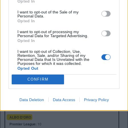
Opted In
I want to opt-out of the Sale of my
Personal Data.
Opted In
I want to opt-out of processing my
Personal Data for Targeted Advertising.
Opted In
I want to opt-out of Collection, Use,
Retention, Sale, and/or Sharing of my
Personal Data that Is Unrelated with the
Purposes for which it was collected.
Opted Out
CONFIRM
Anno di Fondazione:
1880 come St Mark's
Stadio:
Etihad Stadium (47.405)
Città:
Manchester
Data Deletion
Data Access
Privacy Policy
Presidente:
Khaldoon Al Mubarak
Manager:
Pep Guardiola
ALBO D'ORO
Premier League:
10