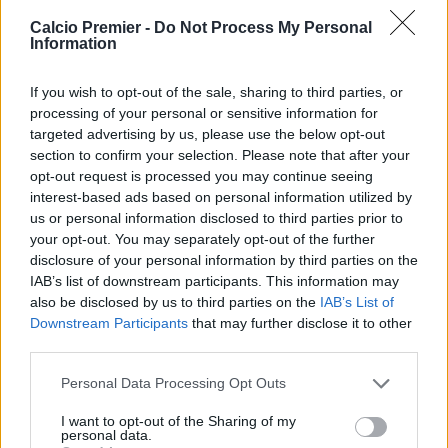
uno ogni anno; qui non si licenzia qualcuno perché per un
Calcio Premier -
Do Not Process My Personal
anno non vince un trofeo. Sono progetti societari differenti.
Information
Benitez? Mi dispiace per lui, è un allenatore che rispetto,
ma non sono sorpreso”.
If you wish to opt-out of the sale, sharing to third parties, or
processing of your personal or sensitive information for
targeted advertising by us, please use the below opt-out
REDAZIONE
section to confirm your selection. Please note that after your
Twitter @Calciopremier
opt-out request is processed you may continue seeing
interest-based ads based on personal information utilized by
us or personal information disclosed to third parties prior to
your opt-out. You may separately opt-out of the further
disclosure of your personal information by third parties on the
IAB’s list of downstream participants. This information may
also be disclosed by us to third parties on the
IAB’s List of
Downstream Participants
that may further disclose it to other
third parties.
Personal Data Processing Opt Outs
I want to opt-out of the Sharing of my
personal data.