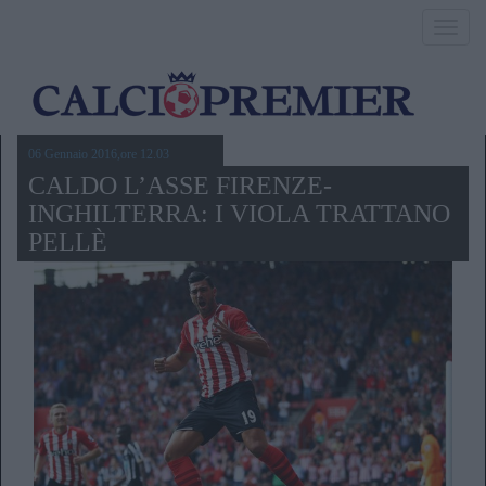
Toggl
navig
06 Gennaio 2016,ore 12.03
CALDO L’ASSE FIRENZE-
INGHILTERRA: I VIOLA TRATTANO
PELLÈ