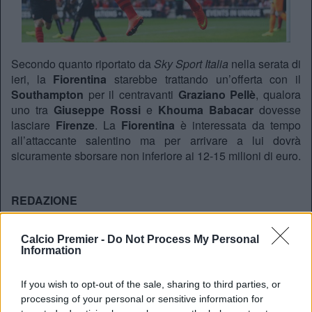
Secondo quanto riportato da
Sky Sport Italia
nella serata di
ieri, la
Fiorentina
starebbe trattando un’offerta con il
Southampton
per il centravanti
Graziano Pellè
, qualora
uno tra
Giuseppe Rossi
e
Khouma Babacar
dovesse
lasciare
Firenze
. La
Fiorentina
è interessata da tempo
all’attaccante salentino ma per arrivare a lui dovrà
sicuramente sborsare non inferiore ai 12-15 milioni di euro.
REDAZIONE
Twitter @Calciopremier
Calcio Premier -
Do Not Process My Personal
Information
If you wish to opt-out of the sale, sharing to third parties, or
processing of your personal or sensitive information for