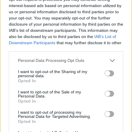
Non è sempre il club che licenzia, potrei farlo anche da
interest-based ads based on personal information utilized by
solo: ma voglio parlare prima con i dirigenti, i miei
us or personal information disclosed to third parties prior to
collaboratori e i calciatori, non con i giornalisti”.
your opt-out. You may separately opt-out of the further
disclosure of your personal information by third parties on the
IAB’s list of downstream participants. This information may
alfredopedulla.com
also be disclosed by us to third parties on the
IAB’s List of
Downstream Participants
that may further disclose it to other
third parties.
Personal Data Processing Opt Outs
I want to opt-out of the Sharing of my
personal data.
Opted In
I want to opt-out of the Sale of my
Personal Data.
Opted In
I want to opt-out of processing my
Anno di Fondazione:
1878 come Newton Health LYR F.C.
Personal Data for Targeted Advertising.
Opted In
Stadio:
Old Trafford (75.731)
Città:
Manchester