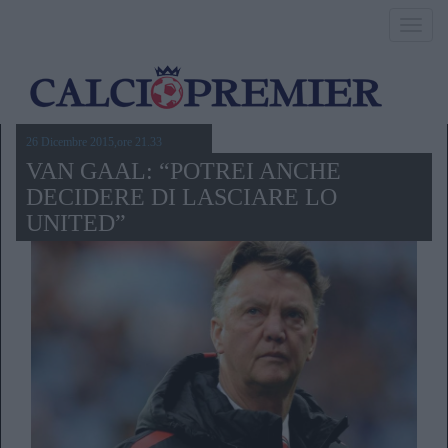
Toggl
navig
26 Dicembre 2015,ore 21.33
VAN GAAL: “POTREI ANCHE
DECIDERE DI LASCIARE LO
UNITED”