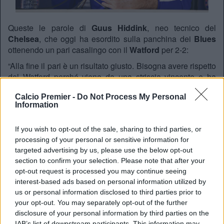
Queste le parole di
Guus Hiddink
, neo tecnico del
Chelsea
, che oggi ha esordito sulla panchina dei
Blues
ottenendo un pari casalingo con il
Watford
per 2-2:
“Alla fine il pari è un risultato giusto. Bisogna avere rispetto
del Watford perché viene da una striscia vincente e ha
attaccanti molto buoni. Ma alla fine credo che avremmo
Calcio Premier -
Do Not Process My Personal
potuto fare un po’ di più, abbiamo avuto alcune occasioni
Information
ed è stato un peccato che Oscar sia scivolato in occasione
del rigore. Diego Costa? Quando si concentra come oggi è
If you wish to opt-out of the sale, sharing to third parties, or
bravo. Non ci sarà contro il Manchester United e dovremo
processing of your personal or sensitive information for
pensare bene a come giocare”
targeted advertising by us, please use the below opt-out
section to confirm your selection. Please note that after your
opt-out request is processed you may continue seeing
tuttomercatoweb.com
interest-based ads based on personal information utilized by
us or personal information disclosed to third parties prior to
your opt-out. You may separately opt-out of the further
disclosure of your personal information by third parties on the
IAB’s list of downstream participants. This information may