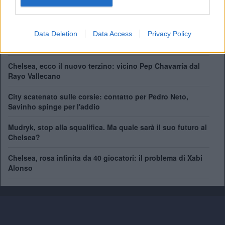
Data Deletion
Data Access
Privacy Policy
41 giocatori in rosa al Chelsea. Chi può rimanere e chi
partirà
Chelsea, ecco il nuovo terzino: vicino Pep Chavarría dal
Rayo Vallecano
City scatenato sulle corsie: contatto per Pedro Neto,
Savinho spinge per l'addio
Mudryk, stop alla squalifica. Ma quale sarà il suo futuro al
Chelsea?
Chelsea, rosa infinita da 40 giocatori: il problema di Xabi
Alonso