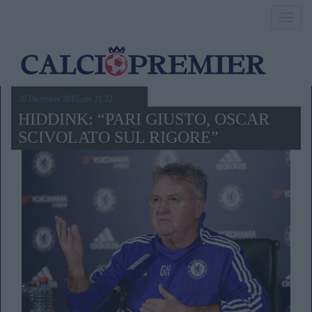
Toggl
navig
26 Dicembre 2015,ore 21.22
HIDDINK: “PARI GIUSTO, OSCAR
SCIVOLATO SUL RIGORE”