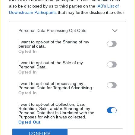
also be disclosed by us to third parties on the
IAB’s List of
Downstream Participants
that may further disclose it to other
third parties.
Personal Data Processing Opt Outs
I want to opt-out of the Sharing of my
personal data.
Opted In
Anno di Fondazione:
1905
Stadio:
Stamford Bridge (41.837)
I want to opt-out of the Sale of my
Città:
Londra
Personal Data.
Presidente:
Todd Boehly
Opted In
Manager:
Enzo Maresca
I want to opt-out of processing my
ALBO D'ORO
Personal Data for Targeted Advertising.
Opted In
Premier League:
6
FA Cup:
8
I want to opt-out of Collection, Use,
League Cup:
5
Retention, Sale, and/or Sharing of my
Personal Data that Is Unrelated with the
FA Community Shield:
4
Purposes for which it was collected.
Champions League:
2
Opted Out
Supercoppa Europea:
2
CONFIRM
Coppa del Mondo per Club:
1