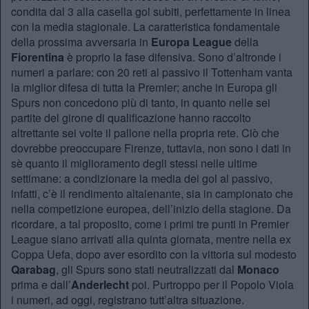
condita dal 3 alla casella gol subiti, perfettamente in linea
con la media stagionale. La caratteristica fondamentale
della prossima avversaria in
Europa League
della
Fiorentina
è proprio la fase difensiva. Sono d’altronde i
numeri a parlare: con 20 reti al passivo il Tottenham vanta
la miglior difesa di tutta la Premier; anche in Europa gli
Spurs non concedono più di tanto, in quanto nelle sei
partite del girone di qualificazione hanno raccolto
altrettante sei volte il pallone nella propria rete. Ciò che
dovrebbe preoccupare Firenze, tuttavia, non sono i dati in
sè quanto il miglioramento degli stessi nelle ultime
settimane: a condizionare la media dei gol al passivo,
infatti, c’è il rendimento altalenante, sia in campionato che
nella competizione europea, dell’inizio della stagione. Da
ricordare, a tal proposito, come i primi tre punti in Premier
League siano arrivati alla quinta giornata, mentre nella ex
Coppa Uefa, dopo aver esordito con la vittoria sul modesto
Qarabag
, gli Spurs sono stati neutralizzati dal
Monaco
prima e dall’
Anderlecht
poi. Purtroppo per il Popolo Viola
i numeri, ad oggi, registrano tutt’altra situazione.