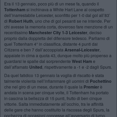
Era il 13 gennaio, poco più di un mese fa, quando il
Tottenham
si inchinava a White Hart Lane al cospetto
dell’inarrestabile Leicester, sconfitto per 1-0 dal gol all’83’
di
Robert Huth
, uno che di gol pesanti se ne intende. Per
chi avesse la memoria corta, doveroso fare menzione di un
recentissimo
Manchester City 1-3 Leicester
, deciso
proprio dalla doppietta del difensore tedesco. Parliamo di
quel Tottenham 4° in classifica, distante 4 punti dai
Citizens e ben 7 dall’accoppiata
Arsenal-Leicester
,
appaiate in cima a quota 43, dunque molto più propenso a
guardarsi le spalle dal sorprendente
West Ham
e
dall’affamato
United
, rispettivamente a -1 e -2 dagli Spurs.
Da quel fatidico 13 gennaio la voglia di riscatto è stata
talmente violenta nell’infiammare gli uomini di
Pochettino
che nel giro di un mese, durante il quale la
Premier
è
andata in scena per cinque volte, il Tottenham ha portato
in cascina la bellezza di 15 punti, frutto di ben cinque
vittorie. Salta immediatamente all’occhio, tra le affinità
delle gare che hanno costituito la riscossa degli Spurs, la
pochezza di occasioni concesse all’avversario di turno,