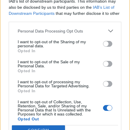
IAB’s list of downstream participants. This information may
posto tutt’ora occupato, come dimostra la straordinaria
also be disclosed by us to third parties on the
IAB’s List of
media relizzativa del numero dieci nelle ultime cinque
Downstream Participants
that may further disclose it to other
partite citate precedentemente: ben una rete ogni 90
third parties.
minuti.
Mantenendo l’attenzione sul reparto offensivo del
Personal Data Processing Opt Outs
Tottenham, l’elemento più pericoloso assieme a Kane è il
I want to opt-out of the Sharing of my
trequartista danese
Christian Eriksen
. L’ex
Ajax
non sta
personal data.
vivendo una stagione particolarmente prolifica dal punto di
Opted In
vista realizzativo (sono 5 i gol segnati, di cui 3 negli ultimi
I want to opt-out of the Sale of my
5 incontri), ma continua ad incidere in maniera notevole
Personal Data.
come
assist-man
: con gli 8 passaggi vincenti serviti ai
Opted In
compagni, è infatti quarto in graduatoria assoluta in
relazione ai migliori interpreti del suo ruolo, preceduto
I want to opt-out of processing my
Personal Data for Targeted Advertising.
unicamente dall’irraggiungibile
Ozil
, a quota 17,
Mahrez
e
Opted In
De Bruyne
(rispettivamente fermi a 10 e 9 assist). Anche
Eriksen paga inevitabilmente, in questo tipo di classifiche,
I want to opt-out of Collection, Use,
Retention, Sale, and/or Sharing of my
una prima parte di stagione non brillantissima, ma la
Personal Data that Is Unrelated with the
retroguardia viola farà bene a preoccuparsi, e non poco,
Purposes for which it was collected.
Opted Out
dell’imprevedibilità delle sue giocate nel match di giovedì.