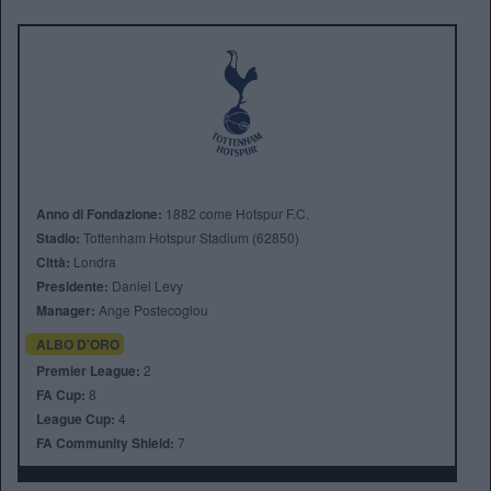
Anno di Fondazione:
1882 come Hotspur F.C.
Stadio:
Tottenham Hotspur Stadium (62850)
Città:
Londra
Presidente:
Daniel Levy
Manager:
Ange Postecoglou
ALBO D'ORO
Premier League:
2
FA Cup:
8
League Cup:
4
FA Community Shield:
7