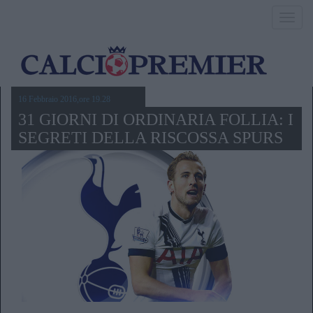
Toggl
navig
16 Febbraio 2016,ore 19.28
31 GIORNI DI ORDINARIA FOLLIA: I
SEGRETI DELLA RISCOSSA SPURS