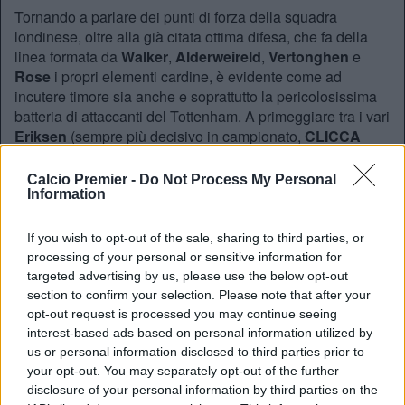
Tornando a parlare dei punti di forza della squadra
londinese, oltre alla già citata ottima difesa, che fa della
linea formata da
Walker
,
Alderweireld
,
Vertonghen
e
Rose
i propri elementi cardine, è evidente come ad
incutere timore sia anche e soprattutto la pericolosissima
batteria di attaccanti del Tottenham. A primeggiare tra i vari
Eriksen
(sempre più decisivo in campionato,
CLICCA
QUI
),
Lamela
(
CLICCA QUI
),
Son
,
Chadli
e
Alli
(giovanissima promessa del calcio d’Oltremanica, da
Calcio Premier -
Do Not Process My Personal
tempo noto agli addetti ai lavori,
CLICCA QUI
) è
Harry
Information
Kane
(
CLICCA QUI
), il ragazzo dal nome fonicamente
tanto simile all’inglese
Hurricane
(uragano), ma soprattutto
If you wish to opt-out of the sale, sharing to third parties, or
dall’immensa leadership e dall’instancabile vizietto del
processing of your personal or sensitive information for
gol. Al centro del progetto del club, Kane ha faticato e non
targeted advertising by us, please use the below opt-out
poco (come del resto tutta la squadra) nelle prime
section to confirm your selection. Please note that after your
settimane, sbloccandosi di fatto solo alla settima giornata
opt-out request is processed you may continue seeing
nella vittoria conseguita a White Hart Lane a discapito
interest-based ads based on personal information utilized by
us or personal information disclosed to third parties prior to
dello stesso Manchester City battuto pochi giorni fa. In fase
your opt-out. You may separately opt-out of the further
crescente da quella partita in avanti, l’attaccante classe 93′
disclosure of your personal information by third parties on the
ha contribuito enormemente a trascinare i suoi fino al 2°