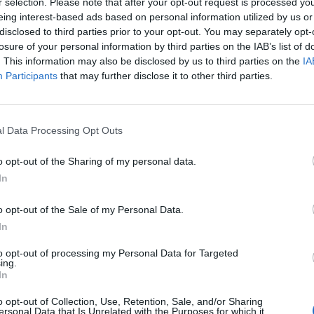
r selection. Please note that after your opt-out request is processed y
o che vogliono il
Chelsea
pronto a comprare attaccanti a
eing interest-based ads based on personal information utilized by us or
 nel mirino portoghese è l’ex attaccante ivoriano, leggenda
disclosed to third parties prior to your opt-out. You may separately opt-
nti parlano da soli), che nelle scorse settimane – complice
losure of your personal information by third parties on the IAB’s list of
ommitment” – ha sfruttato ogni occasione promozionale per
. This information may also be disclosed by us to third parties on the
IA
ancanza di leader nello spogliatoio rispetto invece a quando
Participants
that may further disclose it to other third parties.
rire di una sorta di “crisi del terzo anno” che lo porta sempre
lora io non ti leggo – chiosa
Mou
sul
The Independent
– . A
l Data Processing Opt Outs
ne come Didier con bravi giornalisti della carta stampata o
re con piacere ed interesse, ma in questo caso non è stata
o opt-out of the Sharing of my personal data.
 cosa non mi delude, è semplicemente la realtà dei fatti”.
In
nto reale è il fatto che
Diego Costa
non sia più quella
evano sarebbe diventato un’icona
Blues
al pari di
Drogba
.
o opt-out of the Sale of my Personal Data.
adrid
è fermo a 4 reti, che sono davvero nulla rispetto alle 17
In
ea
ha ben chiaro quale sia il problema:
scarsa capacità di
re le gare in modo più veloce e questo gli impedisce di fare i
to opt-out of processing my Personal Data for Targeted
ing.
vece quello che deve fare un attaccante, e di anticipare le
In
 spiegare allo stesso
Costa
martedì sera a
Tel Aviv
durante
i
, sebbene dalle immagini televisive si sia visto chiaramente
o opt-out of Collection, Use, Retention, Sale, and/or Sharing
ersonal Data that Is Unrelated with the Purposes for which it