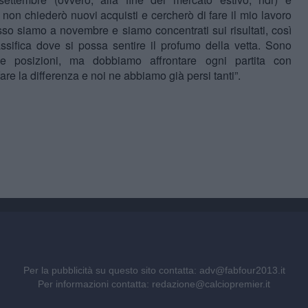
 non chiederò nuovi acquisti e cercherò di fare il mio lavoro
esso siamo a novembre e siamo concentrati sui risultati, così
ssifica dove si possa sentire il profumo della vetta. Sono
e posizioni, ma dobbiamo affrontare ogni partita con
re la differenza e noi ne abbiamo già persi tanti”.
Per la pubblicità su questo sito contatta:
adv@fabfour2013.it
Per informazioni contatta:
redazione@calciopremier.it