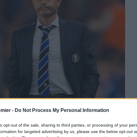
emier -
Do Not Process My Personal Information
to opt-out of the sale, sharing to third parties, or processing of your per
ho
. Per il pupillo di un tempo,
Didier Drogba
e per quello
formation for targeted advertising by us, please use the below opt-out s
menta per il calendario e la sfida coi
Blues
piazzata all’ora