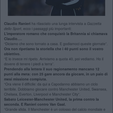
Claudio Ranieri
ha rilasciato una lunga intervista a
Gazzetta
dello Sport
, ecco i passaggi più importanti:
L’imperatore romano che conquistò la Britannia si chiamava
Claudio…
.
“Diciamo che sono tornato a casa. E godiamoci queste giornate”.
Ora non ripetiamo la storiella che i 40 punti sono il vostro
obiettivo.
“E io invece mi ripeto. Arriviamo a quota 40, poi vediamo. Ho il
dovere di tenere i piedi a terra”.
Prendendo alla lettera il suo ragionamento mancano 12
punti alla meta: con 25 gare ancora da giocare, in un paio di
mesi missione compiuta.
“Ora viene il difficile: da qui a Capodanno abbiamo un ciclo
terribile. Dobbiamo giocare contro Manchester United, Swansea,
Chelsea, Everton, Liverpool e Manchester City”.
Sabato Leicester-Manchester United, la prima contro la
seconda. E Ranieri contro Van Gaal.
“Grande sfida. Il Manchester è un colosso del calcio mondiale e