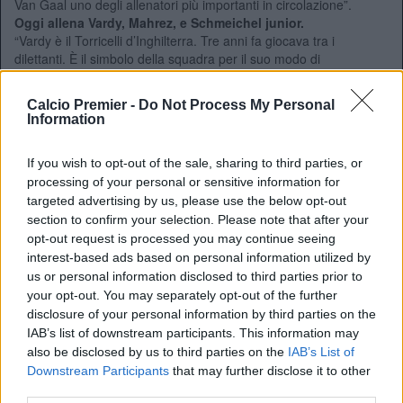
Van Gaal uno degli allenatori più importanti in circolazione”.
Oggi allena Vardy, Mahrez, e Schmeichel junior.
“Vardy è il Torricelli d’Inghilterra. Tre anni fa giocava tra i
dilettanti. È il simbolo della squadra per il suo modo di
interpretare il calcio: segna, attacca gli spazi, è il primo a
pressare, non si arrende mai”.
Calcio Premier -
Do Not Process My Personal
Gli ha regalato la standing ovation a Newcastle.
Information
“Lo meritava dopo aver segnato per la decima giornata di fila, ma
volevo anche non rischiare. In settimana aveva avuto un
If you wish to opt-out of the sale, sharing to third parties, or
problema fisico”.
processing of your personal or sensitive information for
Che cosa rappresenta questa avventura per lei?
targeted advertising by us, please use the below opt-out
“Mi pare di rivivere i tempi di Cagliari, Firenze e Valencia. Stiamo
lavorando a un progetto. La società mi ha chiesto di porre le basi
section to confirm your selection. Please note that after your
per il futuro”.
opt-out request is processed you may continue seeing
Solo questo?
interest-based ads based on personal information utilized by
“Beh, sto dimostrando di non essere bollito come sembrava dopo
us or personal information disclosed to third parties prior to
le sconfitte con la Grecia. Mi pare che la situazione non sia
your opt-out. You may separately opt-out of the further
migliorata dopo la mia partenza”.
disclosure of your personal information by third parties on the
REDAZIONE
IAB’s list of downstream participants. This information may
Twitter @Calciopremier
also be disclosed by us to third parties on the
IAB’s List of
Downstream Participants
that may further disclose it to other
third parties.