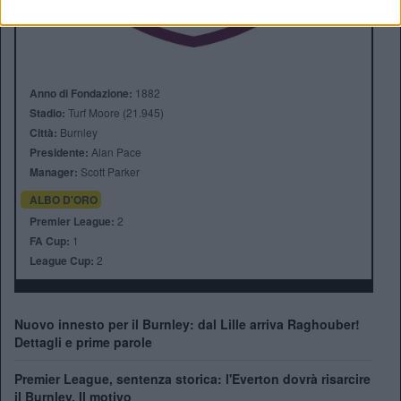
Anno di Fondazione:
1882
Stadio:
Turf Moore (21.945)
Città:
Burnley
Presidente:
Alan Pace
Manager:
Scott Parker
ALBO D'ORO
Premier League:
2
FA Cup:
1
League Cup:
2
Nuovo innesto per il Burnley: dal Lille arriva Raghouber!
Dettagli e prime parole
Premier League, sentenza storica: l'Everton dovrà risarcire
il Burnley. Il motivo