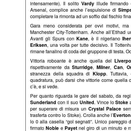
intensamente). Il solito
Vardy
illude firmando 
Arsenal, complice anche l’espulsione di
Simp
completare la rimonta ad un soffio dal fischio final
Gara meno considerata per ovvi motivi, ma qu
Manchester City-Tottenham. Anche all’Etihad un 
Avanti gli Spurs con
Kane
, è il nigeriano
Ihe
Eriksen
, una volta per tutte decisivo. Il Totte
rimane fanalino di coda del gruppone di testa. O
Vittoria roboante è anche quella del
Liverpo
rispettivamente da
Sturridge
,
Milner
,
Can
,
Or
stranezza della squadra di
Klopp
. Tuttavia,
quadratura, può darsi che vittorie come quella o
c’è, e si vede.
Per quanto riguarda le gare del sabato, da regi
Sunderland
con il suo
United
. Vince lo
Stoke
per superare di misura un
Crystal Palace
semp
trasferta contro lo Stoke). Crolla anche l’
Everton
lo 0 alla casella “gol segnati”. Unico pareggio 
firmato
Noble
e
Payet
nel giro di un minuto e 