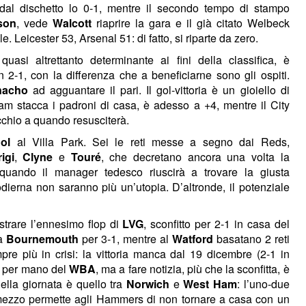
dal dischetto lo 0-1, mentre il secondo tempo di stampo
son
, vede
Walcott
riaprire la gara e il già citato Welbeck
e. Leicester 53, Arsenal 51: di fatto, si riparte da zero.
asi altrettanto determinante ai fini della classifica, è
2-1, con la differenza che a beneficiarne sono gli ospiti.
nacho
ad agguantare il pari. Il gol-vittoria è un gioiello di
nham stacca i padroni di casa, è adesso a +4, mentre il City
cchio a quando resusciterà.
ol
al Villa Park. Sei le reti messe a segno dai Reds,
igi
,
Clyne
e
Touré
, che decretano ancora una volta la
 quando il manager tedesco riuscirà a trovare la giusta
dierna non saranno più un’utopia. D’altronde, il potenziale
strare l’ennesimo flop di
LVG
, sconfitto per 2-1 in casa del
a
Bournemouth
per 3-1, mentre al
Watford
basatano 2 reti
re più in crisi: la vittoria manca dal 19 dicembre (2-1 in
per mano del
WBA
, ma a fare notizia, più che la sconfitta, è
della giornata è quello tra
Norwich
e
West Ham
: l’uno-due
mezzo permette agli Hammers di non tornare a casa con un