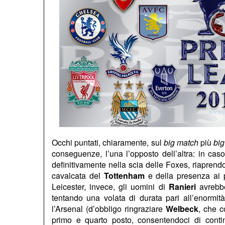
Occhi puntati, chiaramente, sul
big match
più
big
conseguenze, l’una l’opposto dell’altra: in caso
definitivamente nella scia delle Foxes, riaprendo d
cavalcata del
Tottenham
e della presenza ai p
Leicester, invece, gli uomini di
Ranieri
avrebbe
tentando una volata di durata pari all’enormità 
l’Arsenal (d’obbligo ringraziare
Welbeck
, che c
primo e quarto posto, consentendoci di cont