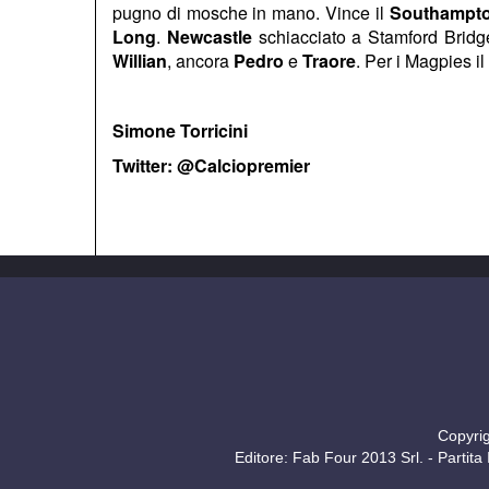
pugno di mosche in mano. Vince il
Southampt
Long
.
Newcastle
schiacciato a Stamford Brid
Willian
, ancora
Pedro
e
Traore
. Per i Magpies i
Simone Torricini
Twitter: @Calciopremier
Copyrig
Editore: Fab Four 2013 Srl. - Part