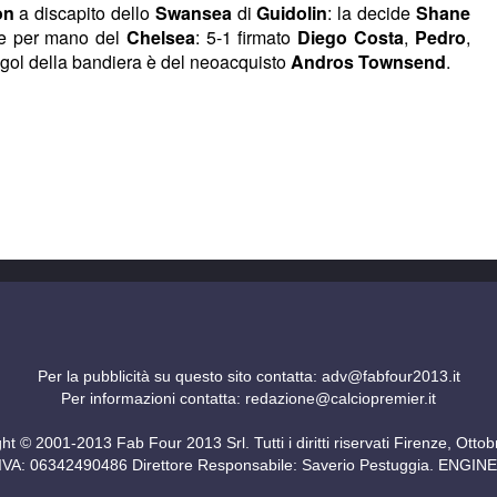
on
a discapito dello
Swansea
di
Guidolin
: la decide
Shane
ge per mano del
Chelsea
: 5-1 firmato
Diego Costa
,
Pedro
,
l gol della bandiera è del neoacquisto
Andros Townsend
.
Per la pubblicità su questo sito contatta:
adv@fabfour2013.it
Per informazioni contatta:
redazione@calciopremier.it
ht © 2001-2013 Fab Four 2013 Srl. Tutti i diritti riservati Firenze, Otto
ita IVA: 06342490486 Direttore Responsabile: Saverio Pestuggia. ENG